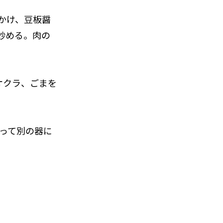
にかけ、豆板醤
炒める。肉の
オクラ、ごまを
きって別の器に