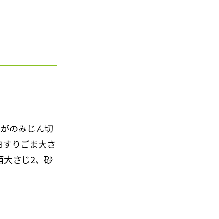
うがのみじん切
白すりごま大さ
酒大さじ2、砂