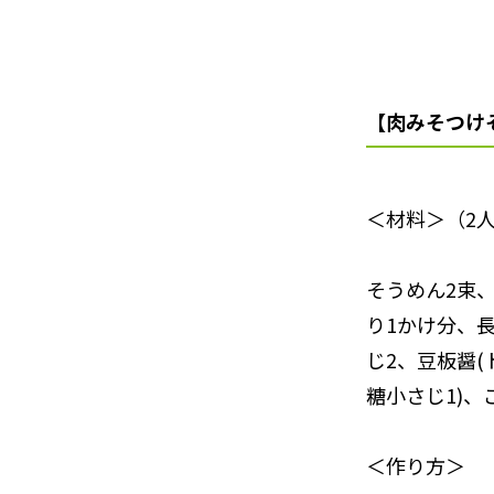
【肉みそつけ
＜材料＞（2
そうめん2束
り1かけ分、
じ2、豆板醤(
糖小さじ1)、
＜作り方＞