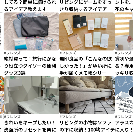
の
してる？簡単に続けられ
リビングにゲームをすっ
ントを。
ラ
るアイデア教えます
きり収納するアイデア
花のキ
ピ
を作ろ
#フレンズ
#フレンズ
#フレンズ
わ
絶対買って！旅行にかな
無印良品の「こんなの欲
賞状や
爆
り役立つダイソーの便利
しかった！」かゆい所に
る？専
時
グッズ3選
手が届くメモ帳シリーズ
ッキリ
セ
のご紹介
R
#フレンズ
#フレンズ
#フレンズ
、
きれいをキープしたい！
リビングの小物はソファ
アラス
＜
洗面所のリセットを楽に
の下に収納！100均アイテ
に入り