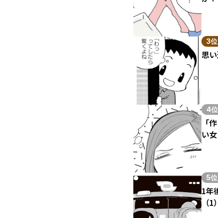
3位
思い
4位
「作
い女
5位
1年
（1