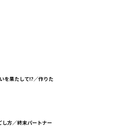
を果たして!?／作りた
ごし方／終末パートナー