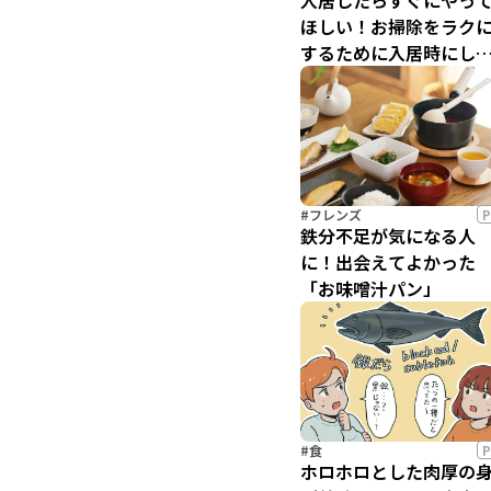
入居したらすぐにやっ
ほしい！お掃除をラク
するために入居時にした
つのこと
#フレンズ
P
鉄分不足が気になる人
に！出会えてよかった
「お味噌汁パン」
#食
P
ホロホロとした肉厚の