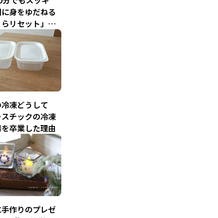
0分でもスッキ
闇に身をゆだねる
くらリセット」で
新！【へとへとリ
レー連載 第2
の冷凍どうして
ラスチックの冷凍
器を卒業した理由
に手作りのプレゼ