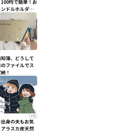
100均で簡単！お
ャンドルホルダー
う
通知簿、どうして
用のファイルでス
収納！
PR
カ出身の夫もお気
！アラスカ産天然