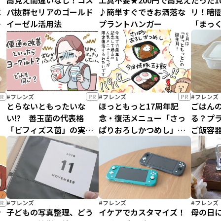
て
高見え間違いなし！コス
工具不要★200円で高見え
たった1
に
パ抜群セリアのゴールド
♪簡単すぐできお洒落な
リ！暗
6
イーゼル活用法
プラントハンガー
「まっ
気分一
セットリ
回】
R
#フレンズ
PR
#フレンズ
PR
#フレンズ
とらないともったいな
ほっともっと17周年記
ごはん
い!? 善玉菌の代表格
念・復活メニュー「さっ
る？プ
「ビフィズス菌」の実力
ぱりおろしかつめし」
ご飯容
がすごかった！
「今治焼豚玉子飯」の開
発秘話をのぞき見！
R
#フレンズ
#フレンズ
#フレンズ
身
子どもの写真整理、どう
イケアでカスタマイズ！
母の日