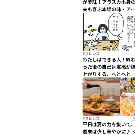
が美味！アラスカ出身
夫も喜ぶ本場の味・ア
スカ産天然銀だらレシ
#フレンズ
わたしはできる人！終
った後の自己肯定感が
上がりする、へとへと
の大掃除【へとへとリ
ットリレー連載 第1回】
#フレンズ
P
平日は肩の力を抜いて
週末は少し華やかに♪ 