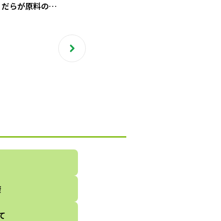
うだらが原料の
カマ」を使ったレ
康
て