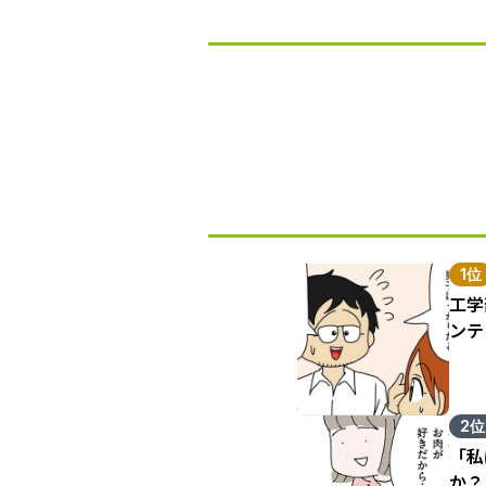
1位
工学
ンテ
2位
「私
か？