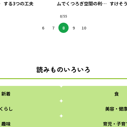
に
する3つの工夫
ムでくつろぎ空間の利便
すけそ
性UP
「カニ
8/55
シピ
6
7
8
9
10
読みものいろいろ
新着
食
くらし
美容・健
趣味
育児・子育