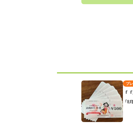
プレ
「「
「8