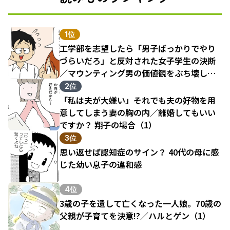
1位
工学部を志望したら「男子ばっかりでやり
づらいだろ」と反対された女子学生の決断
／マウンティング男の価値観をぶち壊した
結果（1）
2位
「私は夫が大嫌い」それでも夫の好物を用
意してしまう妻の胸の内／離婚してもいい
ですか？ 翔子の場合（1）
3位
思い返せば認知症のサイン？ 40代の母に感
じた幼い息子の違和感
4位
3歳の子を遺して亡くなった一人娘。70歳の
父親が子育てを決意!?／ハルとゲン（1）