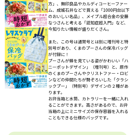
方」、無印良品やカルディコーヒーファー
ム、成城石井などで買える「1000円台以下
のおいしい名品」、メイプル超合金の安藤
なつさんと考える「認知症超入門」など、
今知りたい情報が盛りだくさん。
また、この号は通常号とは別に増刊号と特
別号があり、くまのプーさんの保冷バッグ
が付録に！
プーさんが蜂を見ている姿がかわいい「ハ
ニーポットデザイン」（増刊号）と、原作
のくまのプーさんやクリストファー・ロビ
ンなどの仲間たちが勢ぞろいした「クラシ
ックプー」（特別号）デザインの２種があ
ります。
お弁当箱と水筒、カトラリーを一緒に入れ
ることができます。高さがあるので、お弁
当箱の上にミニサイズの保存容器を入れる
こともできる仕様のバッグです。