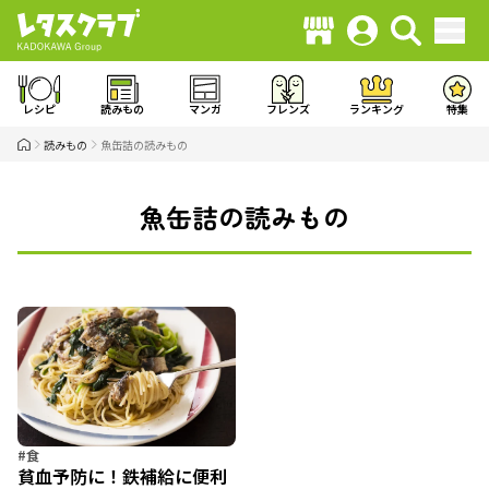
レシピ
読みもの
マンガ
フレンズ
ランキング
特集
読みもの
魚缶詰の読みもの
魚缶詰の読みもの
#食
貧血予防に！鉄補給に便利