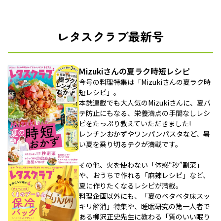
レタスクラブ最新号
Mizukiさんの夏ラク時短レシピ
今号の料理特集は「Mizukiさんの夏ラク時
短レシピ」。
本誌連載でも大人気のMizukiさんに、夏バ
テ防止にもなる、栄養満点の手間なしレシ
ピをたっぷり教えていただきました!
レンチンおかずやワンパンパスタなど、暑
い夏を乗り切るテクが満載です。
その他、火を使わない「体感“秒”副菜」
や、おうちで作れる「麻辣レシピ」など、
夏に作りたくなるレシピが満載。
料理企画以外にも、「夏のベタベタ床スッ
キリ解消」特集や、睡眠研究の第一人者で
ある柳沢正史先生に教わる「質のいい眠り