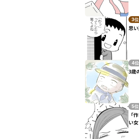
3位
思い
4位
3歳
5位
「作
い女