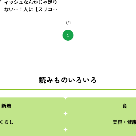
イ
ィッシュなんかじゃ足り
→
ない…！人に【スリコ】
「花粉ティッシュポー
チ」が最高におすすめ
1/1
1
読みものいろいろ
新着
食
くらし
美容・健