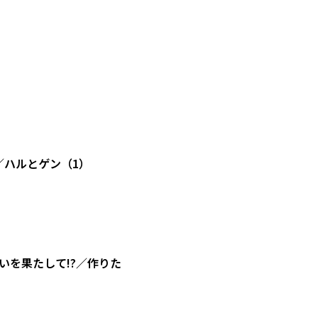
／ハルとゲン（1）
を果たして!?／作りた