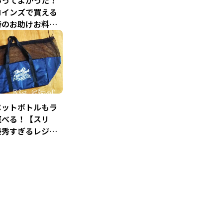
あってよかった！
コインズで買える
時のお助けお料理
選！
ペットボトルもラ
運べる！【スリ
優秀すぎるレジカ
グ