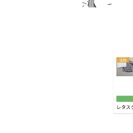
注目
レタス