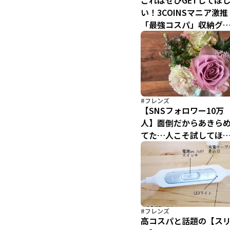
これはぜひGETしてほ
い！3COINSマニア激推
「最強コスパ」収納グ
ズ２選
#フレンズ
【SNSフォロワー10万
人】面倒だからあきら
てた…人こそ試してほ
い！ワンコインで花の
る暮らし【500円で幸せ
なってみた】
#フレンズ
高コスパと話題の【ス