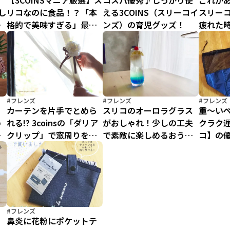
し
【3COINSマニア厳選】ス
コスパ優秀♪しっかり使
これが
し
リコなのに食品！？「本
える3COINS（スリーコイ
スリー
ッ
格的で美味すぎる」最旬
ンズ）の育児グッズ！
疲れた
マストバイ
グッズ2
#フレンズ
#フレンズ
#フレンズ
カーテンを片手でとめら
スリコのオーロラグラス
重〜い
め
れる!? 3coinsの「ダリア
がおしゃれ！少しの工夫
クラク
し
クリップ」で窓周りを可
で素敵に楽しめるおうち
コ】の
あ
愛くボタニカルに
カフェ【500円で幸せにな
ゴバッ
に
ってみた】
#フレンズ
リ
鼻炎に花粉にポケットテ