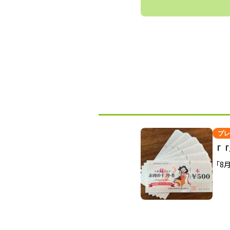
プレ
「「
「8