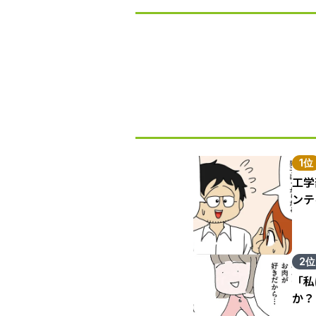
1位
工学
ンテ
2位
「私
か？