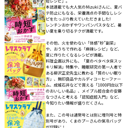
短レシピ」。
本誌連載でも大人気のMizukiさんに、夏バ
テ防止にもなる、栄養満点の手間なしレシ
ピをたっぷり教えていただきました!
レンチンおかずやワンパンパスタなど、暑
い夏を乗り切るテクが満載です。
その他、火を使わない「体感“秒”副菜」
や、おうちで作れる「麻辣レシピ」など、
夏に作りたくなるレシピが満載。
料理企画以外にも、「夏のベタベタ床スッ
キリ解消」特集や、睡眠研究の第一人者で
ある柳沢正史先生に教わる「質のいい眠り
方」、無印良品やカルディコーヒーファー
ム、成城石井などで買える「1000円台以下
のおいしい名品」、メイプル超合金の安藤
なつさんと考える「認知症超入門」など、
今知りたい情報が盛りだくさん。
また、この号は通常号とは別に増刊号と特
別号があり、くまのプーさんの保冷バッグ
が付録に！