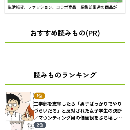
生活雑貨、ファッション、コラボ商品…編集部厳選の商品が買
えるECサイト
おすすめ読みもの(PR)
読みものランキング
1位
工学部を志望したら「男子ばっかりでやり
づらいだろ」と反対された女子学生の決断
／マウンティング男の価値観をぶち壊した
結果（1）
2位