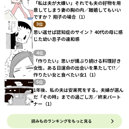
「私は夫が大嫌い」それでも夫の好物を用
意してしまう妻の胸の内／離婚してもいい
ですか？ 翔子の場合（1）
3位
思い返せば認知症のサイン？ 40代の母に感
じた幼い息子の違和感
4位
「作りたい」思いが燻ぶり続ける料理好き
女性。ある日運命の出会いを果たして!?／
作りたい女と食べたい女1（1）
5位
1年後、私の夫は安楽死をする。夫婦が選ん
だ「その時」までの過ごし方／終末パート
ナー（1）
読みものランキングをもっと見る