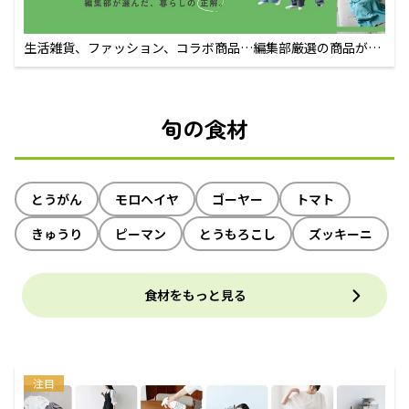
生活雑貨、ファッション、コラボ商品…編集部厳選の商品が買
えるECサイト
旬の食材
とうがん
モロヘイヤ
ゴーヤー
トマト
きゅうり
ピーマン
とうもろこし
ズッキーニ
食材をもっと見る
注目