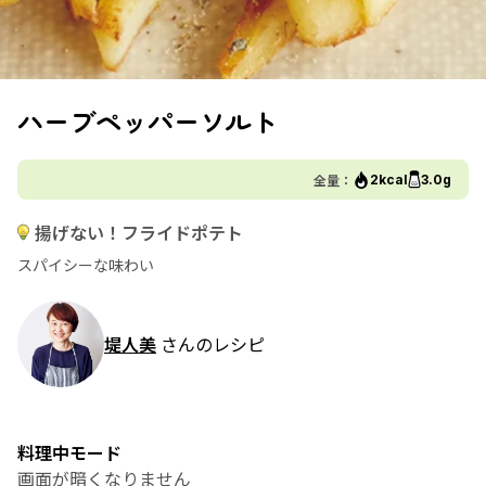
ハーブペッパーソルト
全量：
2kcal
3.0g
揚げない！フライドポテト
スパイシーな味わい
堤人美
さんのレシピ
料理中モード
画面が暗くなりません