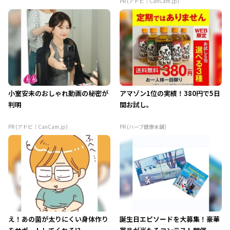
PR (アドビ｜CanCam.jp)
小室安未のおしゃれ動画の秘密が
アマゾン1位の実績！380円で5日
判明
間お試し。
PR (アドビ｜CanCam.jp)
PR (ハーブ健康本舗)
え！あの菌が太りにくい身体作り
誕生日エピソードを大募集！豪華