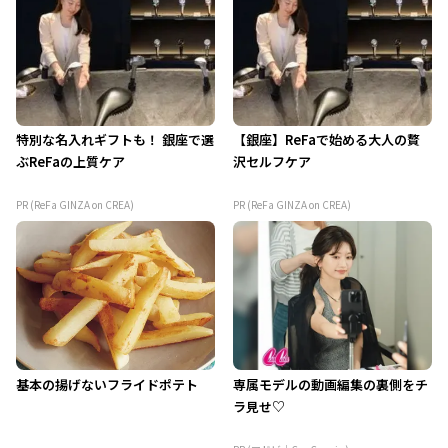
特別な名入れギフトも！ 銀座で選
【銀座】ReFaで始める大人の贅
ぶReFaの上質ケア
沢セルフケア
PR (ReFa GINZA on CREA)
PR (ReFa GINZA on CREA)
基本の揚げないフライドポテト
専属モデルの動画編集の裏側をチ
ラ見せ♡