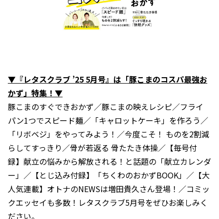
▼『レタスクラブ ’25 5月号』は「豚こまのコスパ最強お
かず」特集！▼
豚こまのすぐできおかず／豚こまの映えレシピ／フライ
パン1つでスピード麺／「キャロットケーキ」を作ろう／
「リボベジ」をやってみよう！／今度こそ！ ものを2割減
らしてすっきり／骨が若返る 骨たたき体操／【毎号付
録】献立の悩みから解放される！と話題の「献立カレンダ
ー」／【とじ込み付録】「ちくわのおかずBOOK」／【大
人気連載】オトナのNEWSは増田貴久さん登場！／コミッ
クエッセイも多数！レタスクラブ5月号をぜひお楽しみく
ださい。