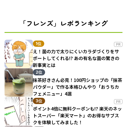
「フレンズ」レポランキング
1位
PR
え！菌の力で太りにくいカラダづくりをサ
ポートしてくれる!? あの有名な菌の驚きの
新事実とは
2位
抹茶好きさん必見！100円ショップの「抹茶
パウダー」で作る本格ひんやり「おうちカ
フェメニュー」4選
3位
PR
ポイント4倍に無料クーポンも!? 楽天のネッ
トスーパー「楽天マート」のお得なサブス
クを体験してみました！