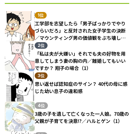
1位
工学部を志望したら「男子ばっかりでやり
づらいだろ」と反対された女子学生の決断
／マウンティング男の価値観をぶち壊した
結果（1）
2位
「私は夫が大嫌い」それでも夫の好物を用
意してしまう妻の胸の内／離婚してもいい
ですか？ 翔子の場合（1）
3位
思い返せば認知症のサイン？ 40代の母に感
じた幼い息子の違和感
4位
3歳の子を遺して亡くなった一人娘。70歳の
父親が子育てを決意!?／ハルとゲン（1）