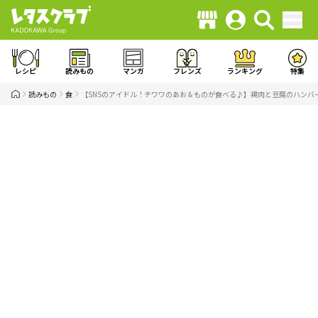
レシピ
読みもの
マンガ
フレンズ
ランキング
特集
読みもの
食
【SNSのアイドル！チワワのあお＆ものが食べる♪】鶏肉と豆腐のハンバ