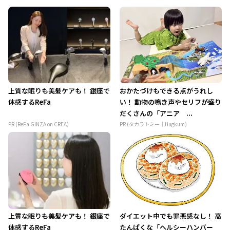
上質な眠りも美髪ケアも！ 銀座で
おかたづけもできる点がうれし
体感するReFa
い！ 動物の鳴き声やセリフが盛り
だくさんの「アニア ...
PR (ReFa GINZA on CREA)
PR (タカラトミー｜Hugkum)
上質な眠りも美髪ケアも！ 銀座で
ダイエット中でも罪悪感なし！ 高
体感するReFa
たんぱくな「ヘルシーハンバー