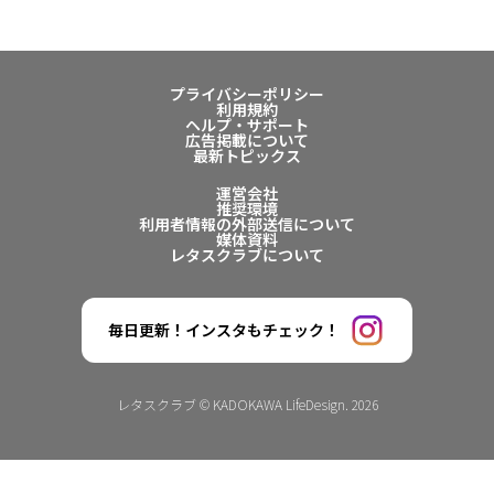
プライバシーポリシー
利用規約
ヘルプ・サポート
広告掲載について
最新トピックス
運営会社
推奨環境
利用者情報の外部送信について
媒体資料
レタスクラブについて
毎日更新！インスタもチェック！
レタスクラブ © KADOKAWA LifeDesign. 2026