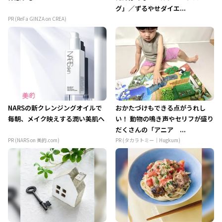
グ」／ずるやせダイエ...
PR (ReFa GINZA on CREA)
NARSの新クレンジングオイルで
おかたづけもできる点がうれし
毎朝、メイク映えする潤い美肌へ
い！ 動物の鳴き声やセリフが盛り
だくさんの「アニア ...
PR (NARS on 美的.com)
PR (タカラトミー｜Hugkum)