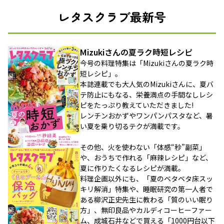
レタスクラブ最新号
Mizukiさんの夏ラク時短レシピ
今号の料理特集は「Mizukiさんの夏ラク時
短レシピ」。
本誌連載でも大人気のMizukiさんに、夏バ
テ防止にもなる、栄養満点の手間なしレシ
ピをたっぷり教えていただきました!
レンチンおかずやワンパンパスタなど、暑
い夏を乗り切るテクが満載です。
その他、火を使わない「体感“秒”副菜」
や、おうちで作れる「麻辣レシピ」など、
夏に作りたくなるレシピが満載。
料理企画以外にも、「夏のベタベタ床スッ
キリ解消」特集や、睡眠研究の第一人者で
ある柳沢正史先生に教わる「質のいい眠り
方」、無印良品やカルディコーヒーファー
ム、成城石井などで買える「1000円台以下