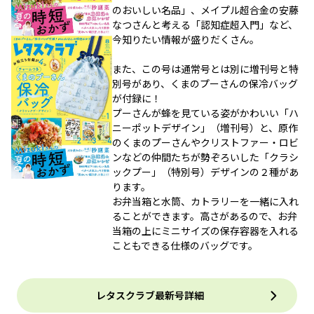
のおいしい名品」、メイプル超合金の安藤
なつさんと考える「認知症超入門」など、
今知りたい情報が盛りだくさん。
また、この号は通常号とは別に増刊号と特
別号があり、くまのプーさんの保冷バッグ
が付録に！
プーさんが蜂を見ている姿がかわいい「ハ
ニーポットデザイン」（増刊号）と、原作
のくまのプーさんやクリストファー・ロビ
ンなどの仲間たちが勢ぞろいした「クラシ
ックプー」（特別号）デザインの２種があ
ります。
お弁当箱と水筒、カトラリーを一緒に入れ
ることができます。高さがあるので、お弁
当箱の上にミニサイズの保存容器を入れる
こともできる仕様のバッグです。
レタスクラブ最新号詳細