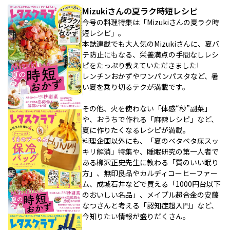
Mizukiさんの夏ラク時短レシピ
今号の料理特集は「Mizukiさんの夏ラク時
短レシピ」。
本誌連載でも大人気のMizukiさんに、夏バ
テ防止にもなる、栄養満点の手間なしレシ
ピをたっぷり教えていただきました!
レンチンおかずやワンパンパスタなど、暑
い夏を乗り切るテクが満載です。
その他、火を使わない「体感“秒”副菜」
や、おうちで作れる「麻辣レシピ」など、
夏に作りたくなるレシピが満載。
料理企画以外にも、「夏のベタベタ床スッ
キリ解消」特集や、睡眠研究の第一人者で
ある柳沢正史先生に教わる「質のいい眠り
方」、無印良品やカルディコーヒーファー
ム、成城石井などで買える「1000円台以下
のおいしい名品」、メイプル超合金の安藤
なつさんと考える「認知症超入門」など、
今知りたい情報が盛りだくさん。