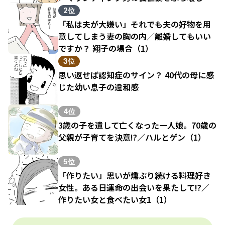
結果（1）
2位
「私は夫が大嫌い」それでも夫の好物を用
意してしまう妻の胸の内／離婚してもいい
ですか？ 翔子の場合（1）
3位
思い返せば認知症のサイン？ 40代の母に感
じた幼い息子の違和感
4位
3歳の子を遺して亡くなった一人娘。70歳の
父親が子育てを決意!?／ハルとゲン（1）
5位
「作りたい」思いが燻ぶり続ける料理好き
女性。ある日運命の出会いを果たして!?／
作りたい女と食べたい女1（1）