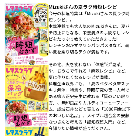
Mizukiさんの夏ラク時短レシピ
今号の料理特集は「Mizukiさんの夏ラク時
短レシピ」。
本誌連載でも大人気のMizukiさんに、夏バ
テ防止にもなる、栄養満点の手間なしレシ
ピをたっぷり教えていただきました!
レンチンおかずやワンパンパスタなど、暑
い夏を乗り切るテクが満載です。
その他、火を使わない「体感“秒”副菜」
や、おうちで作れる「麻辣レシピ」など、
夏に作りたくなるレシピが満載。
料理企画以外にも、「夏のベタベタ床スッ
キリ解消」特集や、睡眠研究の第一人者で
ある柳沢正史先生に教わる「質のいい眠り
方」、無印良品やカルディコーヒーファー
ム、成城石井などで買える「1000円台以下
のおいしい名品」、メイプル超合金の安藤
なつさんと考える「認知症超入門」など、
今知りたい情報が盛りだくさん。