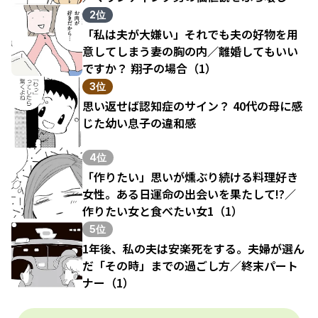
結果（1）
2位
「私は夫が大嫌い」それでも夫の好物を用
意してしまう妻の胸の内／離婚してもいい
ですか？ 翔子の場合（1）
3位
思い返せば認知症のサイン？ 40代の母に感
じた幼い息子の違和感
4位
「作りたい」思いが燻ぶり続ける料理好き
女性。ある日運命の出会いを果たして!?／
作りたい女と食べたい女1（1）
5位
1年後、私の夫は安楽死をする。夫婦が選ん
だ「その時」までの過ごし方／終末パート
ナー（1）