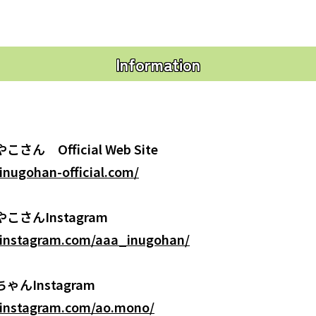
Information
ん Official Web Site
inugohan-official.com/
さんInstagram
.instagram.com/aaa_inugohan/
んInstagram
.instagram.com/ao.mono/