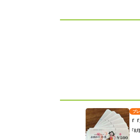
プレ
「「
「8