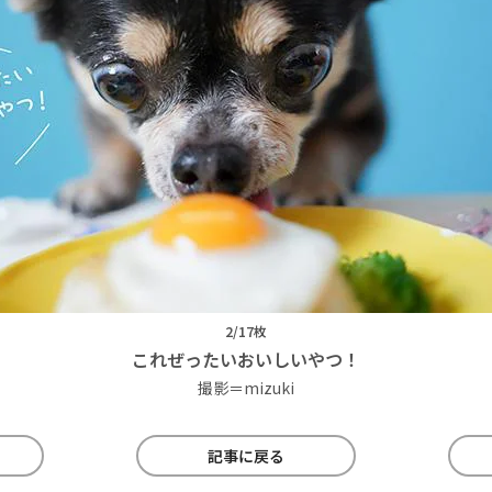
2/17枚
これぜったいおいしいやつ！
撮影＝mizuki
記事に戻る