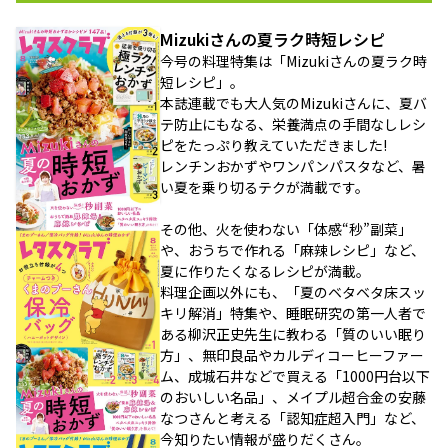
Mizukiさんの夏ラク時短レシピ
今号の料理特集は「Mizukiさんの夏ラク時
短レシピ」。
本誌連載でも大人気のMizukiさんに、夏バ
テ防止にもなる、栄養満点の手間なしレシ
ピをたっぷり教えていただきました!
レンチンおかずやワンパンパスタなど、暑
い夏を乗り切るテクが満載です。
その他、火を使わない「体感“秒”副菜」
や、おうちで作れる「麻辣レシピ」など、
夏に作りたくなるレシピが満載。
料理企画以外にも、「夏のベタベタ床スッ
キリ解消」特集や、睡眠研究の第一人者で
ある柳沢正史先生に教わる「質のいい眠り
方」、無印良品やカルディコーヒーファー
ム、成城石井などで買える「1000円台以下
のおいしい名品」、メイプル超合金の安藤
なつさんと考える「認知症超入門」など、
今知りたい情報が盛りだくさん。