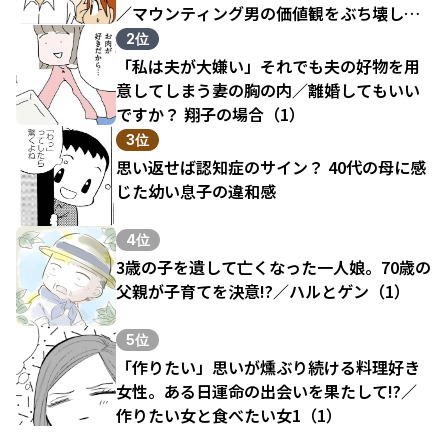
／マウンティング男の価値観をぶち壊した
結果（1）
2位
「私は夫が大嫌い」それでも夫の好物を用
意してしまう妻の胸の内／離婚してもいい
ですか？ 翔子の場合（1）
3位
思い返せば認知症のサイン？ 40代の母に感
じた幼い息子の違和感
4位
3歳の子を遺して亡くなった一人娘。70歳の
父親が子育てを決意!?／ハルとゲン（1）
5位
「作りたい」思いが燻ぶり続ける料理好き
女性。ある日運命の出会いを果たして!?／
作りたい女と食べたい女1（1）