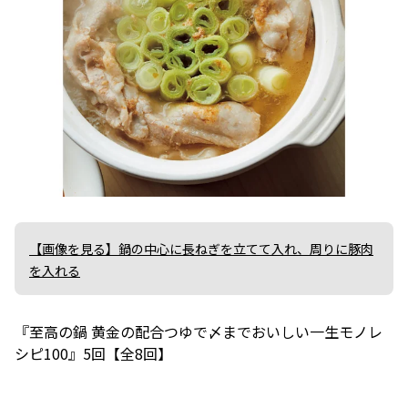
【画像を見る】鍋の中心に長ねぎを立てて入れ、周りに豚肉
を入れる
『至高の鍋 黄金の配合つゆで〆までおいしい一生モノレ
シピ100』5回【全8回】