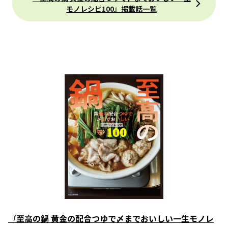
モノレシピ100』掲載話一覧
『至高の鍋 黄金の配合つゆで〆までおいしい一生モノレ