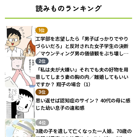
読みものランキング
1位
工学部を志望したら「男子ばっかりでやり
づらいだろ」と反対された女子学生の決断
／マウンティング男の価値観をぶち壊した
結果（1）
2位
「私は夫が大嫌い」それでも夫の好物を用
意してしまう妻の胸の内／離婚してもいい
ですか？ 翔子の場合（1）
3位
思い返せば認知症のサイン？ 40代の母に感
じた幼い息子の違和感
4位
3歳の子を遺して亡くなった一人娘。70歳の