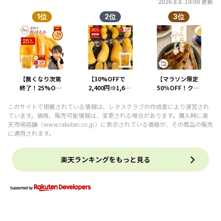
2026.8.8. 10:00 更新
1位
2位
3位
【無くなり次第
【30%OFFで
【マラソン限定
終了！25%OFF
2,400円⇒1,680
50％OFF！クー
で2,990円
円！8/11 01:59
ポン利用で6998
⇒2,243円】お
迄】お中元 ギフ
円→3499円！
このサイトで掲載されている情報は、レタスクラブの作成者により運営され
中元 ギフト 干し
ト 丸干し芋
8/11 01:59ま
ています。価格、販売可能情報は、変更される場合があります。購入時に楽
芋 茨城県産 紅は
400g 紅はるか
で】 干し芋 訳あ
天市場店舗（
www.rakuten.co.jp
）に表示されている価格が、その商品の販売
るか 訳あり 1kg
干し芋 天日干し
り 送料無料
に適用されます。
食べ物 和菓子 お
茨城 丸干し 茨城
2kg【ざんねん
やつ 送料無料 国
県 国産 無添加
500g4袋】 干し
産 無添加 切り落
楽天ランキングをもっと見る
スイーツ さつま
いも ほしいも 国
とし さつまいも
いも 和菓子 絶品
産 茨城県 無添加
スイーツ ダイエ
お取り寄せスイ
砂糖不使用 個包
ット お菓子 和ス
ーツ 特産品 〇
装
イーツ お祝い
400
N1