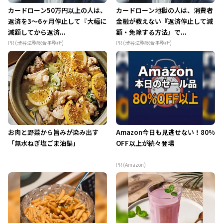
カードローン50万円以上の人は、
カードローン地獄の人は、消費者
返済を3～6ヶ月停止して『大幅に
金融が教えない『返済停止して減
減額してから返済...
額・免除する方法』で...
PR (渋谷法務総合事務所)
PR (渋谷法務総合事務所)
お肉と野菜から旨みが染み出す
Amazon今日も見逃せない！80%
「無水ねぎ塩ごま油鍋」
OFF以上が続々登場
PR (Amazon)