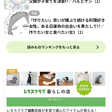
父親が子育てを決意!?／ハルとゲン（1）
5位
「作りたい」思いが燻ぶり続ける料理好き
女性。ある日運命の出会いを果たして!?／
作りたい女と食べたい女1（1）
読みものランキングをもっと見る
注目
レタスクラブ編集部員が本音で選んだアイテムが買える！