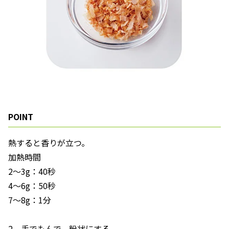
POINT
熱すると香りが立つ。
加熱時間
2～3g：40秒
4～6g：50秒
7～8g：1分
2 手でもんで、粉状にする。