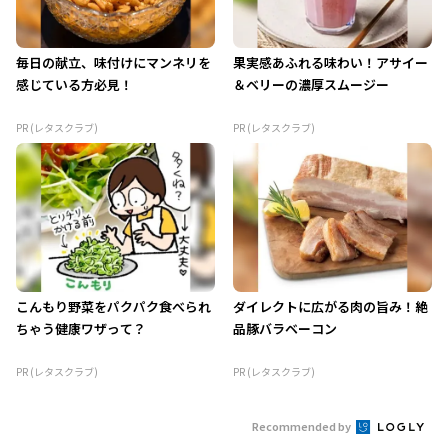
毎日の献立、味付けにマンネリを
果実感あふれる味わい！アサイー
感じている方必見！
＆ベリーの濃厚スムージー
PR (レタスクラブ)
PR (レタスクラブ)
こんもり野菜をパクパク食べられ
ダイレクトに広がる肉の旨み！絶
ちゃう健康ワザって？
品豚バラベーコン
PR (レタスクラブ)
PR (レタスクラブ)
Recommended by