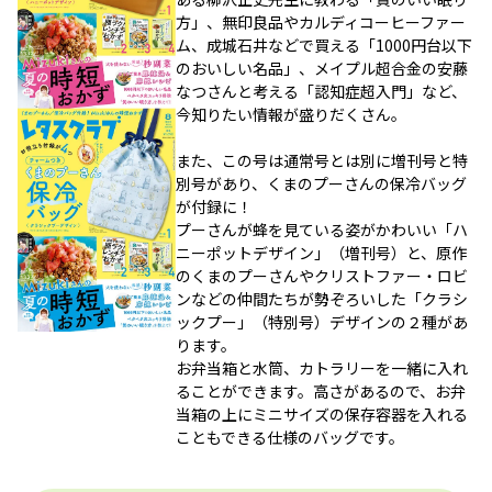
方」、無印良品やカルディコーヒーファー
ム、成城石井などで買える「1000円台以下
のおいしい名品」、メイプル超合金の安藤
なつさんと考える「認知症超入門」など、
今知りたい情報が盛りだくさん。
また、この号は通常号とは別に増刊号と特
別号があり、くまのプーさんの保冷バッグ
が付録に！
プーさんが蜂を見ている姿がかわいい「ハ
ニーポットデザイン」（増刊号）と、原作
のくまのプーさんやクリストファー・ロビ
ンなどの仲間たちが勢ぞろいした「クラシ
ックプー」（特別号）デザインの２種があ
ります。
お弁当箱と水筒、カトラリーを一緒に入れ
ることができます。高さがあるので、お弁
当箱の上にミニサイズの保存容器を入れる
こともできる仕様のバッグです。