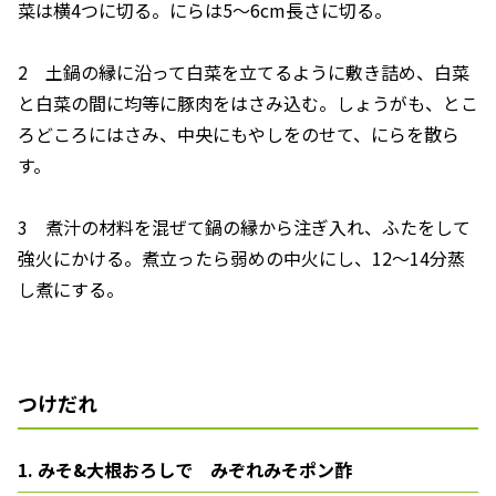
菜は横4つに切る。にらは5～6cm長さに切る。
2 土鍋の縁に沿って白菜を立てるように敷き詰め、白菜
と白菜の間に均等に豚肉をはさみ込む。しょうがも、とこ
ろどころにはさみ、中央にもやしをのせて、にらを散ら
す。
3 煮汁の材料を混ぜて鍋の縁から注ぎ入れ、ふたをして
強火にかける。煮立ったら弱めの中火にし、12～14分蒸
し煮にする。
つけだれ
1. みそ&大根おろしで みぞれみそポン酢