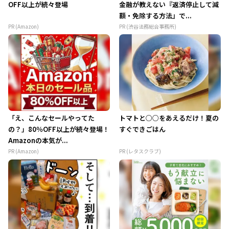
OFF以上が続々登場
金融が教えない『返済停止して減
額・免除する方法』で...
PR (Amazon)
PR (渋谷法務総合事務所)
「え、こんなセールやってた
トマトと○○をあえるだけ！夏の
の？」80％OFF以上が続々登場！
すぐできごはん
Amazonの本気が...
PR (Amazon)
PR (レタスクラブ)