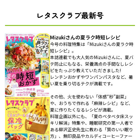
レタスクラブ最新号
Mizukiさんの夏ラク時短レシピ
今号の料理特集は「Mizukiさんの夏ラク時
短レシピ」。
本誌連載でも大人気のMizukiさんに、夏バ
テ防止にもなる、栄養満点の手間なしレシ
ピをたっぷり教えていただきました!
レンチンおかずやワンパンパスタなど、暑
い夏を乗り切るテクが満載です。
その他、火を使わない「体感“秒”副菜」
や、おうちで作れる「麻辣レシピ」など、
夏に作りたくなるレシピが満載。
料理企画以外にも、「夏のベタベタ床スッ
キリ解消」特集や、睡眠研究の第一人者で
ある柳沢正史先生に教わる「質のいい眠り
方」、無印良品やカルディコーヒーファー