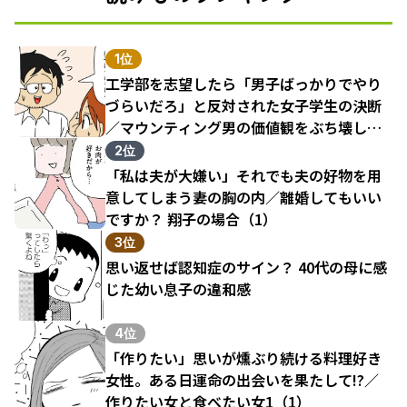
1位
工学部を志望したら「男子ばっかりでやり
づらいだろ」と反対された女子学生の決断
／マウンティング男の価値観をぶち壊した
結果（1）
2位
「私は夫が大嫌い」それでも夫の好物を用
意してしまう妻の胸の内／離婚してもいい
ですか？ 翔子の場合（1）
3位
思い返せば認知症のサイン？ 40代の母に感
じた幼い息子の違和感
4位
「作りたい」思いが燻ぶり続ける料理好き
女性。ある日運命の出会いを果たして!?／
作りたい女と食べたい女1（1）