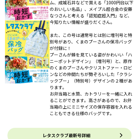
ム、成城石井などで買える「1000円台以下
のおいしい名品」、メイプル超合金の安藤
なつさんと考える「認知症超入門」など、
今知りたい情報が盛りだくさん。
また、この号は通常号とは別に増刊号と特
別号があり、くまのプーさんの保冷バッグ
が付録に！
プーさんが蜂を見ている姿がかわいい「ハ
ニーポットデザイン」（増刊号）と、原作
のくまのプーさんやクリストファー・ロビ
ンなどの仲間たちが勢ぞろいした「クラシ
ックプー」（特別号）デザインの２種があ
ります。
お弁当箱と水筒、カトラリーを一緒に入れ
ることができます。高さがあるので、お弁
当箱の上にミニサイズの保存容器を入れる
こともできる仕様のバッグです。
レタスクラブ最新号詳細