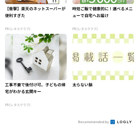
【衝撃】楽天のネットスーパーが
時短ご飯で健康的に！選べるメニ
便利すぎた
ューで自宅へお届け
PR (レタスクラブ)
PR (レタスクラブ)
工事不要で後付け可。子どもの帰
太らない鍋
宅がわかる玄関キー
PR (レタスクラブ)
Recommended by