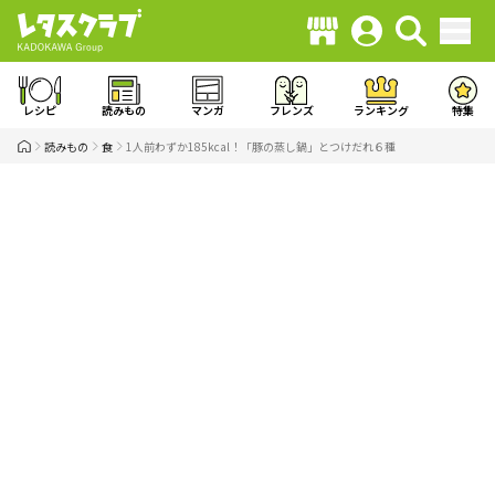
レシピ
読みもの
マンガ
フレンズ
ランキング
特集
読みもの
食
1人前わずか185kcal！「豚の蒸し鍋」とつけだれ６種