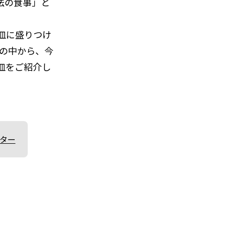
法の食事」と
皿に盛りつけ
ピの中から、今
皿をご紹介し
フター