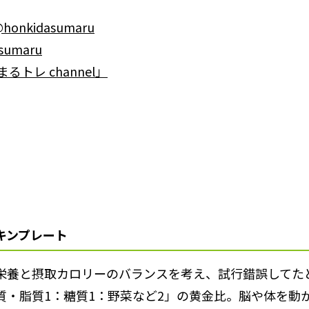
honkidasumaru
sumaru
まるトレ channel」
キンプレート
栄養と摂取カロリーのバランスを考え、試行錯誤してた
質・脂質1：糖質1：野菜など2」の黄金比。脳や体を動