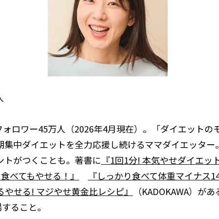
人
amのフォロワー45万人（2026年4月現在）。「ダイエット
期集中ダイエットを全力応援し続けるママダイエッター
ントがつくことも。著書に
『1回1分! 本気やせダイエッ
kɡ、食べてもやせる！』
『しっかり食べて体重マイナス14k
るやせる! マジやせ黄金比レシピ』
（KADOKAWA）が
出場すること。