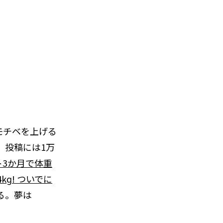
のモチベを上げる
。投稿には1万
ト3か月で体重
ɡ! ついでに
ある。夢は