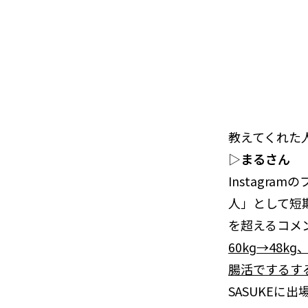
教えてくれた
▷
まるさん
Instagr
人」として短
を超えるコメ
60kɡ→48
腸活でするす
SASUKEに