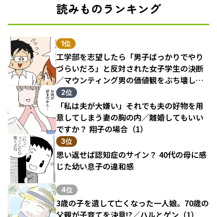
読みものランキング
1位
工学部を志望したら「男子ばっかりでやり
づらいだろ」と反対された女子学生の決断
／マウンティング男の価値観をぶち壊した
結果（1）
2位
「私は夫が大嫌い」それでも夫の好物を用
意してしまう妻の胸の内／離婚してもいい
ですか？ 翔子の場合（1）
3位
思い返せば認知症のサイン？ 40代の母に感
じた幼い息子の違和感
4位
3歳の子を遺して亡くなった一人娘。70歳の
父親が子育てを決意!?／ハルとゲン（1）