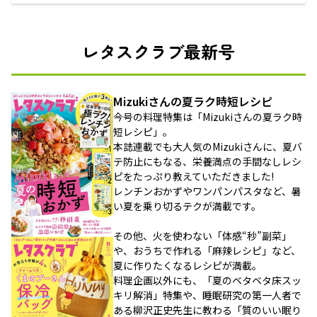
レタスクラブ最新号
Mizukiさんの夏ラク時短レシピ
今号の料理特集は「Mizukiさんの夏ラク時
短レシピ」。
本誌連載でも大人気のMizukiさんに、夏バ
テ防止にもなる、栄養満点の手間なしレシ
ピをたっぷり教えていただきました!
レンチンおかずやワンパンパスタなど、暑
い夏を乗り切るテクが満載です。
その他、火を使わない「体感“秒”副菜」
や、おうちで作れる「麻辣レシピ」など、
夏に作りたくなるレシピが満載。
料理企画以外にも、「夏のベタベタ床スッ
キリ解消」特集や、睡眠研究の第一人者で
ある柳沢正史先生に教わる「質のいい眠り