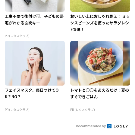
工事不要で後付け可。子どもの帰
おいしい上におしゃれ見え！ ミッ
宅がわかる玄関キー
クスビーンズを使ったサラダレシ
ピ5選！
PR (レタスクラブ)
フェイスマスク、毎日つけてO
トマトと○○をあえるだけ！夏の
K？NG？
すぐできごはん
PR (レタスクラブ)
PR (レタスクラブ)
Recommended by