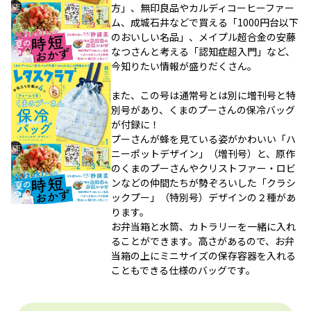
方」、無印良品やカルディコーヒーファー
ム、成城石井などで買える「1000円台以下
のおいしい名品」、メイプル超合金の安藤
なつさんと考える「認知症超入門」など、
今知りたい情報が盛りだくさん。
また、この号は通常号とは別に増刊号と特
別号があり、くまのプーさんの保冷バッグ
が付録に！
プーさんが蜂を見ている姿がかわいい「ハ
ニーポットデザイン」（増刊号）と、原作
のくまのプーさんやクリストファー・ロビ
ンなどの仲間たちが勢ぞろいした「クラシ
ックプー」（特別号）デザインの２種があ
ります。
お弁当箱と水筒、カトラリーを一緒に入れ
ることができます。高さがあるので、お弁
当箱の上にミニサイズの保存容器を入れる
こともできる仕様のバッグです。