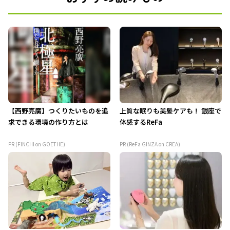
【西野亮廣】つくりたいものを追
上質な眠りも美髪ケアも！ 銀座で
求できる環境の作り方とは
体感するReFa
PR (FINCHI on GOETHE)
PR (ReFa GINZA on CREA)