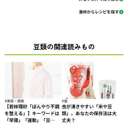
食材からレシピを探す
豆類の関連読みもの
#美容・健康
#食
【若林理砂「ぼんやり不調
虫が湧きやすい「米や豆
を整える」】キーワードは
類」。あなたの保存法は大
「早寝」「運動」「豆
丈夫？
類」。生活習慣を守って秋