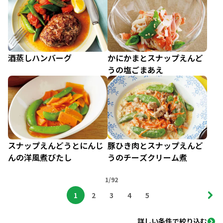
酒蒸しハンバーグ
かにかまとスナップえんど
うの塩ごまあえ
スナップえんどうとにんじ
豚ひき肉とスナップえんど
んの洋風煮びたし
うのチーズクリーム煮
1/92
1
2
3
4
5
詳しい条件で絞り込む