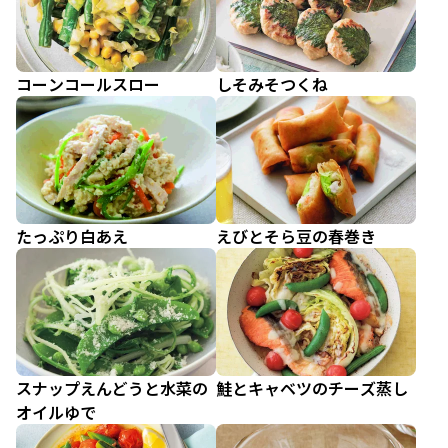
コーンコールスロー
しそみそつくね
たっぷり白あえ
えびとそら豆の春巻き
スナップえんどうと水菜の
鮭とキャベツのチーズ蒸し
オイルゆで