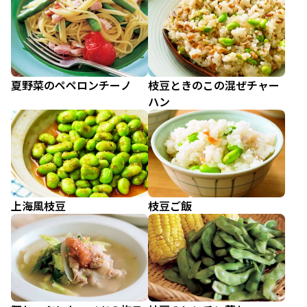
夏野菜のペペロンチーノ
枝豆ときのこの混ぜチャー
ハン
上海風枝豆
枝豆ご飯