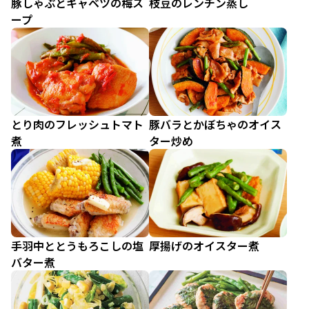
豚しゃぶとキャベツの梅ス
枝豆のレンチン蒸し
ープ
とり肉のフレッシュトマト
豚バラとかぼちゃのオイス
煮
ター炒め
手羽中ととうもろこしの塩
厚揚げのオイスター煮
バター煮