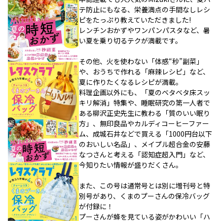
テ防止にもなる、栄養満点の手間なしレシ
ピをたっぷり教えていただきました!
レンチンおかずやワンパンパスタなど、暑
い夏を乗り切るテクが満載です。
その他、火を使わない「体感“秒”副菜」
や、おうちで作れる「麻辣レシピ」など、
夏に作りたくなるレシピが満載。
料理企画以外にも、「夏のベタベタ床スッ
キリ解消」特集や、睡眠研究の第一人者で
ある柳沢正史先生に教わる「質のいい眠り
方」、無印良品やカルディコーヒーファー
ム、成城石井などで買える「1000円台以下
のおいしい名品」、メイプル超合金の安藤
なつさんと考える「認知症超入門」など、
今知りたい情報が盛りだくさん。
また、この号は通常号とは別に増刊号と特
別号があり、くまのプーさんの保冷バッグ
が付録に！
プーさんが蜂を見ている姿がかわいい「ハ