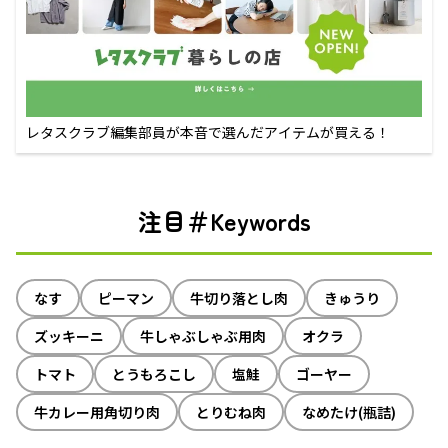
レタスクラブ編集部員が本音で選んだアイテムが買える！
注目＃Keywords
なす
ピーマン
牛切り落とし肉
きゅうり
ズッキーニ
牛しゃぶしゃぶ用肉
オクラ
トマト
とうもろこし
塩鮭
ゴーヤー
牛カレー用角切り肉
とりむね肉
なめたけ(瓶詰)