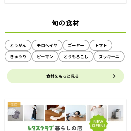
えるECサイト
旬の食材
とうがん
モロヘイヤ
ゴーヤー
トマト
きゅうり
ピーマン
とうもろこし
ズッキーニ
食材をもっと見る
注目