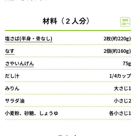
材料（２人分）
塩さば(半身・骨なし)
2枚(約220g)
なす
2個(約160g)
さやいんげん
75g
だし汁
1/4カップ
みりん
大さじ1
サラダ油
小さじ2
小麦粉、砂糖、しょうゆ
各小さじ1