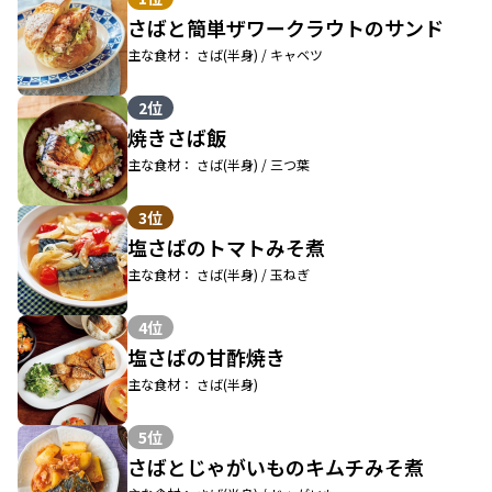
さばと簡単ザワークラウトのサンド
主な食材： さば(半身) / キャベツ
2位
焼きさば飯
主な食材： さば(半身) / 三つ葉
3位
塩さばのトマトみそ煮
主な食材： さば(半身) / 玉ねぎ
4位
塩さばの甘酢焼き
主な食材： さば(半身)
5位
さばとじゃがいものキムチみそ煮