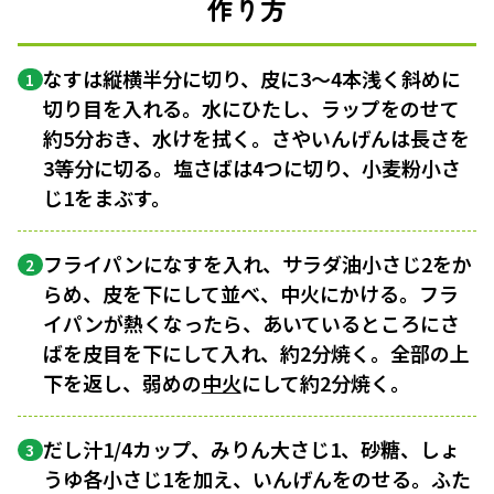
作り方
なすは縦横半分に切り、皮に3～4本浅く斜めに
1
切り目を入れる。水にひたし、ラップをのせて
約5分おき、水けを拭く。さやいんげんは長さを
3等分に切る。塩さばは4つに切り、小麦粉小さ
じ1をまぶす。
フライパンになすを入れ、サラダ油小さじ2をか
2
らめ、皮を下にして並べ、中火にかける。フラ
イパンが熱くなったら、あいているところにさ
ばを皮目を下にして入れ、約2分焼く。全部の上
下を返し、弱めの
中火
にして約2分焼く。
だし汁1/4カップ、みりん大さじ1、砂糖、しょ
3
うゆ各小さじ1を加え、いんげんをのせる。ふた