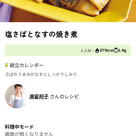
塩さばとなすの焼き煮
１人分：
371kcal
2.4g
献立カレンダー
さばのうまみがなすにしっかりしみて
満留邦子
さんのレシピ
料理中モード
画面が暗くなりません