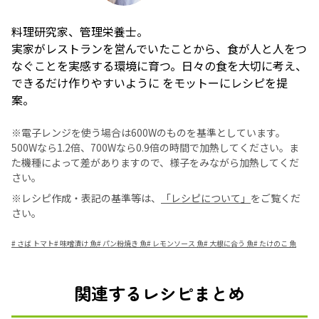
料理研究家、管理栄養士。
実家がレストランを営んでいたことから、食が人と人をつ
なぐことを実感する環境に育つ。日々の食を大切に考え、
できるだけ作りやすいように をモットーにレシピを提
案。
※電子レンジを使う場合は600Wのものを基準としています。
500Wなら1.2倍、700Wなら0.9倍の時間で加熱してください。ま
た機種によって差がありますので、様子をみながら加熱してくだ
さい。
※レシピ作成・表記の基準等は、
「レシピについて」
をご覧くだ
さい。
#
さば トマト
#
味噌漬け 魚
#
パン粉焼き 魚
#
レモンソース 魚
#
大根に合う 魚
#
たけのこ 魚
関連するレシピまとめ