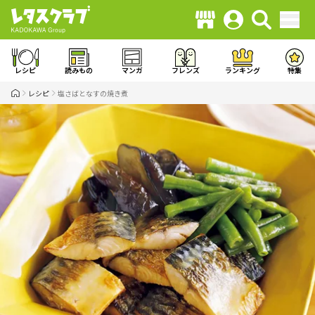
レシピ
読みもの
マンガ
フレンズ
ランキング
特集
レシピ
塩さばとなすの焼き煮