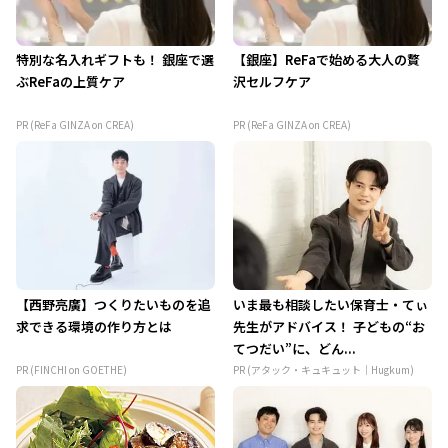
特別な名入れギフトも！ 銀座で選
【銀座】ReFaで始める大人の贅
ぶReFaの上質ケア
沢セルフケア
PR (ReFa GINZA on CREA)
PR (ReFa GINZA on CREA)
【西野亮廣】つくりたいものを追
いま最も相談したい保育士・てぃ
求できる環境の作り方とは
先生がアドバイス！ 子どもの“お
てつだい”に、どん...
PR (FINCHI on GOETHE)
PR (アタック・キュキュット｜Hugkum)