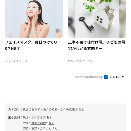
フェイスマスク、毎日つけてO
工事不要で後付け可。子どもの帰
K？NG？
宅がわかる玄関キー
PR (レタスクラブ)
PR (レタスクラブ)
Recommended by
カテゴリ：
魚介のおかず
魚介の煮物
魚介の煮物 その他
主な食材：
魚介
魚
さば(半身)
野菜
野菜その他
なす
野菜
豆類
さやいんげん