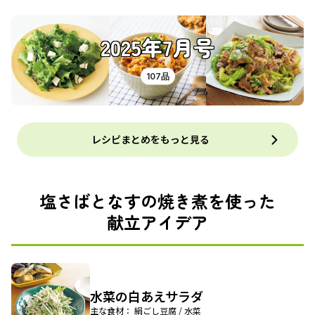
2025年7月号
107品
レシピまとめをもっと見る
塩さばとなすの焼き煮を使った
献立アイデア
水菜の白あえサラダ
主な食材： 絹ごし豆腐 / 水菜