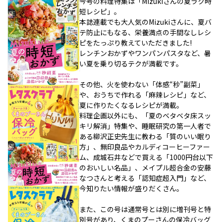
今号の料理特集は「Mizukiさんの夏ラク時
短レシピ」。
本誌連載でも大人気のMizukiさんに、夏バ
テ防止にもなる、栄養満点の手間なしレシ
ピをたっぷり教えていただきました!
レンチンおかずやワンパンパスタなど、暑
い夏を乗り切るテクが満載です。
その他、火を使わない「体感“秒”副菜」
や、おうちで作れる「麻辣レシピ」など、
夏に作りたくなるレシピが満載。
料理企画以外にも、「夏のベタベタ床スッ
キリ解消」特集や、睡眠研究の第一人者で
ある柳沢正史先生に教わる「質のいい眠り
方」、無印良品やカルディコーヒーファー
ム、成城石井などで買える「1000円台以下
のおいしい名品」、メイプル超合金の安藤
なつさんと考える「認知症超入門」など、
今知りたい情報が盛りだくさん。
また、この号は通常号とは別に増刊号と特
別号があり、くまのプーさんの保冷バッグ