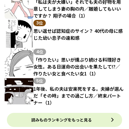
「私は夫が大嫌い」それでも夫の好物を用
意してしまう妻の胸の内／離婚してもいい
ですか？ 翔子の場合（1）
3位
思い返せば認知症のサイン？ 40代の母に感
じた幼い息子の違和感
4位
「作りたい」思いが燻ぶり続ける料理好き
女性。ある日運命の出会いを果たして!?／
作りたい女と食べたい女1（1）
5位
1年後、私の夫は安楽死をする。夫婦が選ん
だ「その時」までの過ごし方／終末パート
ナー（1）
読みものランキングをもっと見る