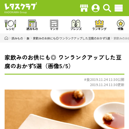
レシピ
読みもの
マンガ
フレンズ
ランキング
特集
読みもの
食
家飲みのお供にも◎ ワンランクアップした豆腐のおかず5選
家飲みのお
家飲みのお供にも◎ ワンランクアップした豆
腐のおかず5選（画像5/5）
#食
2019.11.24 11:30
公開
2019.11.24 11:30
更新