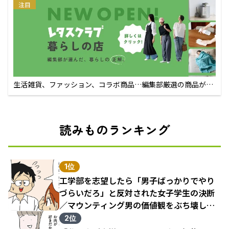
注目
生活雑貨、ファッション、コラボ商品…編集部厳選の商品が買
えるECサイト
読みものランキング
1位
工学部を志望したら「男子ばっかりでやり
づらいだろ」と反対された女子学生の決断
／マウンティング男の価値観をぶち壊した
結果（1）
2位