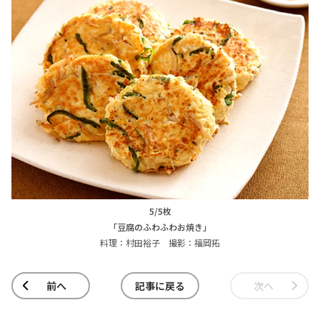
5/5枚
「豆腐のふわふわお焼き」
料理：村田裕子 撮影：福岡拓
前へ
記事に戻る
次へ