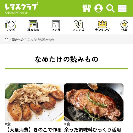
レシピ
読みもの
マンガ
フレンズ
ランキング
特集
読みもの
なめたけの読みもの
なめたけの読みもの
#食
#食
【大量消費】きのこで作る
余った調味料びっくり活用