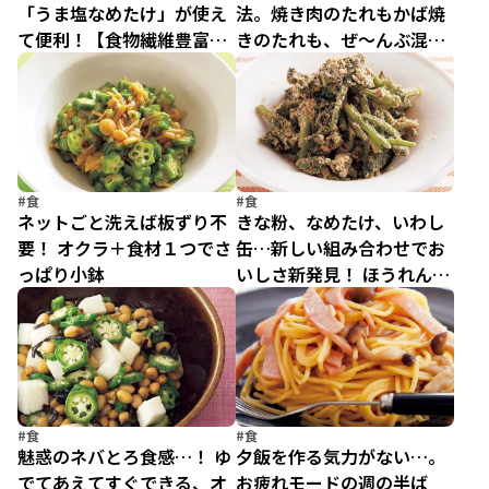
「うま塩なめたけ」が使え
法。焼き肉のたれもかば焼
て便利！【食物繊維豊富で
きのたれも、ぜ～んぶ混ぜ
腸活にも】
ちゃって肉の下味に！
#食
#食
ネットごと洗えば板ずり不
きな粉、なめたけ、いわし
要！ オクラ＋食材１つでさ
缶…新しい組み合わせでお
っぱり小鉢
いしさ新発見！ ほうれん草
のアレンジ副菜5選
#食
#食
魅惑のネバとろ食感…！ ゆ
夕飯を作る気力がない…。
でてあえてすぐできる、オ
お疲れモードの週の半ば