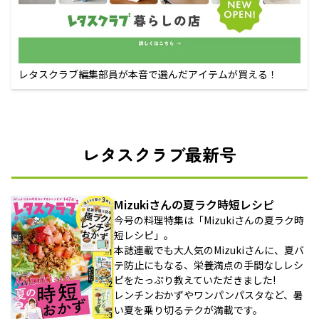
レタスクラブ編集部員が本音で選んだアイテムが買える！
レタスクラブ最新号
Mizukiさんの夏ラク時短レシピ
今号の料理特集は「Mizukiさんの夏ラク時
短レシピ」。
本誌連載でも大人気のMizukiさんに、夏バ
テ防止にもなる、栄養満点の手間なしレシ
ピをたっぷり教えていただきました!
レンチンおかずやワンパンパスタなど、暑
い夏を乗り切るテクが満載です。