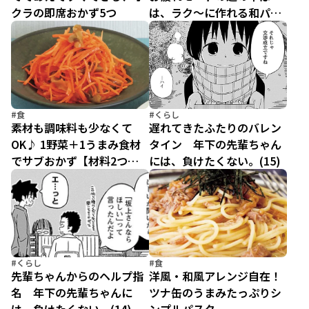
クラの即席おかず5つ
は、ラク～に作れる和パス
タで決まり
#食
#くらし
素材も調味料も少なくて
遅れてきたふたりのバレン
OK♪ 1野菜＋1うまみ食材
タイン 年下の先輩ちゃん
でサブおかず【材料2つで
には、負けたくない。(15)
充分おいしい(6)】
#くらし
#食
先輩ちゃんからのヘルプ指
洋風・和風アレンジ自在！
名 年下の先輩ちゃんに
ツナ缶のうまみたっぷりシ