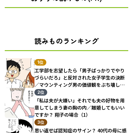
読みものランキング
1位
工学部を志望したら「男子ばっかりでやり
づらいだろ」と反対された女子学生の決断
／マウンティング男の価値観をぶち壊した
結果（1）
2位
「私は夫が大嫌い」それでも夫の好物を用
意してしまう妻の胸の内／離婚してもいい
ですか？ 翔子の場合（1）
3位
思い返せば認知症のサイン？ 40代の母に感