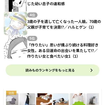
じた幼い息子の違和感
4位
3歳の子を遺して亡くなった一人娘。70歳の
父親が子育てを決意!?／ハルとゲン（1）
5位
「作りたい」思いが燻ぶり続ける料理好き
女性。ある日運命の出会いを果たして!?／
作りたい女と食べたい女1（1）
読みものランキングをもっと見る
注目