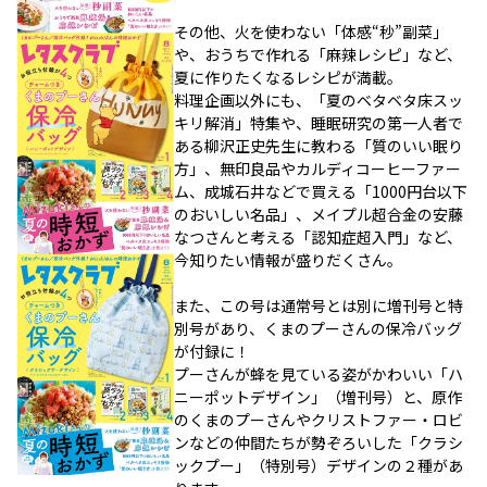
その他、火を使わない「体感“秒”副菜」
や、おうちで作れる「麻辣レシピ」など、
夏に作りたくなるレシピが満載。
料理企画以外にも、「夏のベタベタ床スッ
キリ解消」特集や、睡眠研究の第一人者で
ある柳沢正史先生に教わる「質のいい眠り
方」、無印良品やカルディコーヒーファー
ム、成城石井などで買える「1000円台以下
のおいしい名品」、メイプル超合金の安藤
なつさんと考える「認知症超入門」など、
今知りたい情報が盛りだくさん。
また、この号は通常号とは別に増刊号と特
別号があり、くまのプーさんの保冷バッグ
が付録に！
プーさんが蜂を見ている姿がかわいい「ハ
ニーポットデザイン」（増刊号）と、原作
のくまのプーさんやクリストファー・ロビ
ンなどの仲間たちが勢ぞろいした「クラシ
ックプー」（特別号）デザインの２種があ