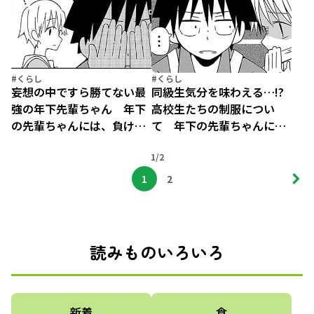
#くらし
#くらし
妄想の中ですら勝てない最
同級生気分を味わえる…!?
強の年下先輩ちゃん 年下
高校生たちの制服につい
の先輩ちゃんには、負けた
て 年下の先輩ちゃんに
くない。(5)
は、負けたくない。(4)
1/2
1
2
読みものいろいろ
新着
食