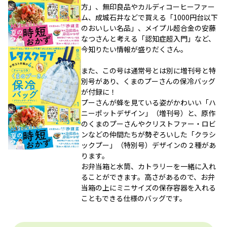
方」、無印良品やカルディコーヒーファー
ム、成城石井などで買える「1000円台以下
のおいしい名品」、メイプル超合金の安藤
なつさんと考える「認知症超入門」など、
今知りたい情報が盛りだくさん。
また、この号は通常号とは別に増刊号と特
別号があり、くまのプーさんの保冷バッグ
が付録に！
プーさんが蜂を見ている姿がかわいい「ハ
ニーポットデザイン」（増刊号）と、原作
のくまのプーさんやクリストファー・ロビ
ンなどの仲間たちが勢ぞろいした「クラシ
ックプー」（特別号）デザインの２種があ
ります。
お弁当箱と水筒、カトラリーを一緒に入れ
ることができます。高さがあるので、お弁
当箱の上にミニサイズの保存容器を入れる
こともできる仕様のバッグです。