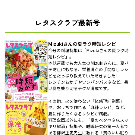
レタスクラブ最新号
Mizukiさんの夏ラク時短レシピ
今号の料理特集は「Mizukiさんの夏ラク時
短レシピ」。
本誌連載でも大人気のMizukiさんに、夏バ
テ防止にもなる、栄養満点の手間なしレシ
ピをたっぷり教えていただきました!
レンチンおかずやワンパンパスタなど、暑
い夏を乗り切るテクが満載です。
その他、火を使わない「体感“秒”副菜」
や、おうちで作れる「麻辣レシピ」など、
夏に作りたくなるレシピが満載。
料理企画以外にも、「夏のベタベタ床スッ
キリ解消」特集や、睡眠研究の第一人者で
ある柳沢正史先生に教わる「質のいい眠り