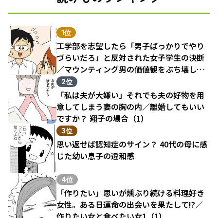
1位
工学部を志望したら「男子ばっかりでやり
づらいだろ」と反対された女子学生の決断
／マウンティング男の価値観をぶち壊した
結果（1）
2位
「私は夫が大嫌い」それでも夫の好物を用
意してしまう妻の胸の内／離婚してもいい
ですか？ 翔子の場合（1）
3位
思い返せば認知症のサイン？ 40代の母に感
じた幼い息子の違和感
4位
「作りたい」思いが燻ぶり続ける料理好き
女性。ある日運命の出会いを果たして!?／
作りたい女と食べたい女1（1）