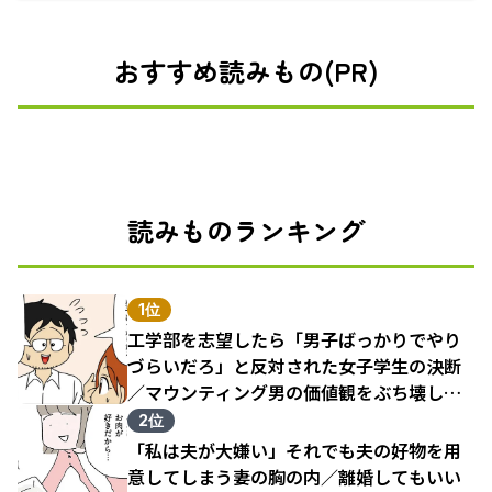
おすすめ読みもの(PR)
読みものランキング
1位
工学部を志望したら「男子ばっかりでやり
づらいだろ」と反対された女子学生の決断
／マウンティング男の価値観をぶち壊した
結果（1）
2位
「私は夫が大嫌い」それでも夫の好物を用
意してしまう妻の胸の内／離婚してもいい