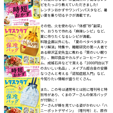
ピをたっぷり教えていただきました!
レンチンおかずやワンパンパスタなど、暑
い夏を乗り切るテクが満載です。
その他、火を使わない「体感“秒”副菜」
や、おうちで作れる「麻辣レシピ」など、
夏に作りたくなるレシピが満載。
料理企画以外にも、「夏のベタベタ床スッ
キリ解消」特集や、睡眠研究の第一人者で
ある柳沢正史先生に教わる「質のいい眠り
方」、無印良品やカルディコーヒーファー
ム、成城石井などで買える「1000円台以下
のおいしい名品」、メイプル超合金の安藤
なつさんと考える「認知症超入門」など、
今知りたい情報が盛りだくさん。
また、この号は通常号とは別に増刊号と特
別号があり、くまのプーさんの保冷バッグ
が付録に！
プーさんが蜂を見ている姿がかわいい「ハ
ニーポットデザイン」（増刊号）と、原作