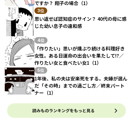
ですか？ 翔子の場合（1）
3位
思い返せば認知症のサイン？ 40代の母に感
じた幼い息子の違和感
4位
「作りたい」思いが燻ぶり続ける料理好き
女性。ある日運命の出会いを果たして!?／
作りたい女と食べたい女1（1）
5位
1年後、私の夫は安楽死をする。夫婦が選ん
だ「その時」までの過ごし方／終末パート
ナー（1）
読みものランキングをもっと見る