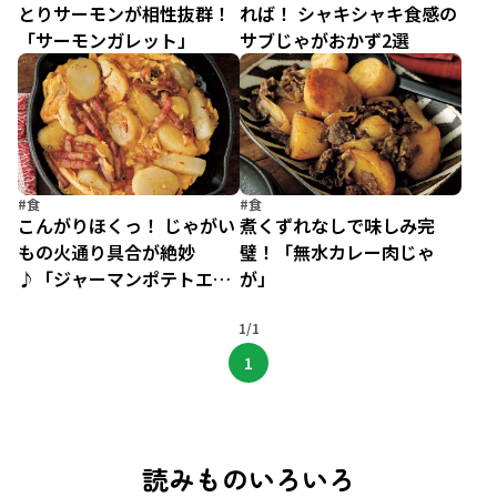
とりサーモンが相性抜群！
れば！ シャキシャキ食感の
「サーモンガレット」
サブじゃがおかず2選
#食
#食
こんがりほくっ！ じゃがい
煮くずれなしで味しみ完
もの火通り具合が絶妙
璧！「無水カレー肉じゃ
♪「ジャーマンポテトエッ
が」
グ」
1/1
1
読みものいろいろ