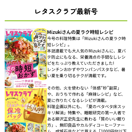
レタスクラブ最新号
Mizukiさんの夏ラク時短レシピ
今号の料理特集は「Mizukiさんの夏ラク時
短レシピ」。
本誌連載でも大人気のMizukiさんに、夏バ
テ防止にもなる、栄養満点の手間なしレシ
ピをたっぷり教えていただきました!
レンチンおかずやワンパンパスタなど、暑
い夏を乗り切るテクが満載です。
その他、火を使わない「体感“秒”副菜」
や、おうちで作れる「麻辣レシピ」など、
夏に作りたくなるレシピが満載。
料理企画以外にも、「夏のベタベタ床スッ
キリ解消」特集や、睡眠研究の第一人者で
ある柳沢正史先生に教わる「質のいい眠り
方」、無印良品やカルディコーヒーファー
ム、成城石井などで買える「1000円台以下