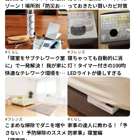
ゾーン！場所別「防災お片
っておきたい賢いカビ対策
付け」で家の中をすっきり
安全に
#くらし
#フレンズ
「寝室をサブテレワーク室
寝ちゃっても自動的に消
に」で一発解決！ 我が家に
灯！タイマー付きの100均
快適なテレワーク環境をつ
LEDライトが優しすぎる
くる方法(2)【寝室・子ども
部屋編】
#フレンズ
#くらし
こまめな掃除でダニを増や
家事の達人に教わる！「予
さない！ 予防掃除のススメ
防家事」寝室編