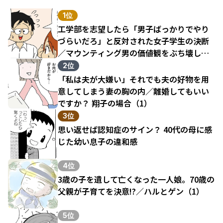
1位
工学部を志望したら「男子ばっかりでやり
づらいだろ」と反対された女子学生の決断
／マウンティング男の価値観をぶち壊した
結果（1）
2位
「私は夫が大嫌い」それでも夫の好物を用
意してしまう妻の胸の内／離婚してもいい
ですか？ 翔子の場合（1）
3位
思い返せば認知症のサイン？ 40代の母に感
じた幼い息子の違和感
4位
3歳の子を遺して亡くなった一人娘。70歳の
父親が子育てを決意!?／ハルとゲン（1）
5位