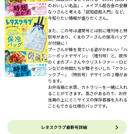
のおいしい名品」、メイプル超合金の安藤
なつさんと考える「認知症超入門」など、
今知りたい情報が盛りだくさん。
また、この号は通常号とは別に増刊号と特
別号があり、くまのプーさんの保冷バッグ
が付録に！
プーさんが蜂を見ている姿がかわいい「ハ
ニーポットデザイン」（増刊号）と、原作
のくまのプーさんやクリストファー・ロビ
ンなどの仲間たちが勢ぞろいした「クラシ
ックプー」（特別号）デザインの２種があ
ります。
お弁当箱と水筒、カトラリーを一緒に入れ
ることができます。高さがあるので、お弁
当箱の上にミニサイズの保存容器を入れる
こともできる仕様のバッグです。
レタスクラブ最新号詳細