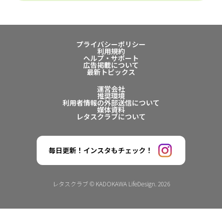
プライバシーポリシー
利用規約
ヘルプ・サポート
広告掲載について
最新トピックス
運営会社
推奨環境
利用者情報の外部送信について
媒体資料
レタスクラブについて
毎日更新！インスタもチェック！
レタスクラブ © KADOKAWA LifeDesign. 2026