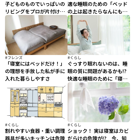
子どものものでいっぱいの
適な睡眠のための「ベッド
リビングをプロが片付けた
の上は起きたらなんにもな
ら…大量のおもちゃを捨て
い」にする方法
ずに片づける技とは
#フレンズ
#くらし
「寝室にはベッドだけ！」
ぐっすり眠れないのは、睡
の理想を手放した私が手に
眠の質に問題があるかも!?
入れた暮らしやすさ
快適な睡眠のために「寝室
の換気」を見直そう！
#くらし
#くらし
割れやすい食器・重い調理
ショック！ 実は寝室はカビ
器具が多いキッチンは危険
だらけの危険が!? 今、知