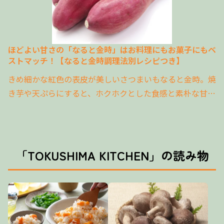
ほどよい甘さの「なると金時」はお料理にもお菓子にもベ
ストマッチ！【なると金時調理法別レシピつき】
きめ細かな紅色の表皮が美しいさつまいもなると金時。焼
き芋や天ぷらにすると、ホクホクとした食感と素朴な甘さ
がたまりません！ 大学いもやスイートポテトといったス
イーツにしてもおいしいですよね。 なると金時は、徳島
県の鳴門市大毛島（おおげじま）が発祥と言われ、中身が
黄金色をしている芋を金時（きんとき）芋と呼んでいたこ
「TOKUSHIMA KITCHEN」の読み物
とから、「なると金時」と名づけられたんだとか。
■徳島県を代表する農産物・なると金時 なると金時のお
い