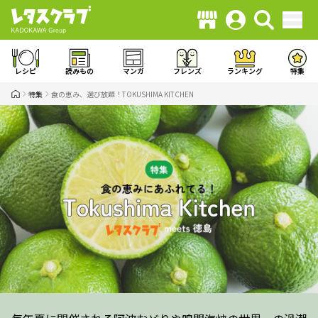
レシピ
読みもの
マンガ
フレンズ
ランキング
特集
特集
食の恵み、選び放題！TOKUSHIMA KITCHEN