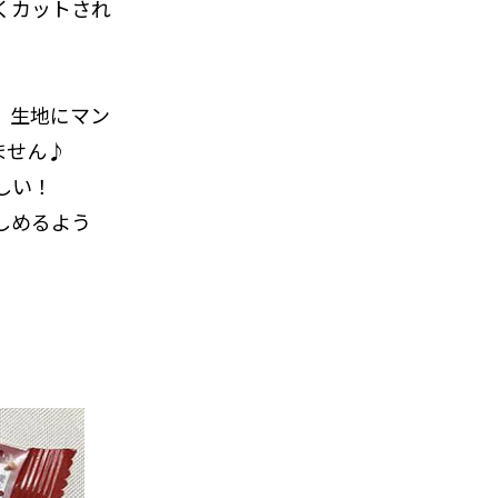
くカットされ
、生地にマン
ません♪
しい！
しめるよう