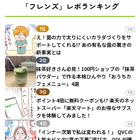
「フレンズ」レポランキング
1位
PR
え！菌の力で太りにくいカラダづくりをサ
ポートしてくれる!? あの有名な菌の驚きの
新事実とは
2位
抹茶好きさん必見！100円ショップの「抹茶
パウダー」で作る本格ひんやり「おうちカ
フェメニュー」4選
3位
PR
ポイント4倍に無料クーポンも!? 楽天のネッ
トスーパー「楽天マート」のお得なサブス
クを体験してみました！
4位
PR
「インナー次第で私は変われる！」 QVCの
人気ナビとの“夏の下着”選びで、QOLが爆