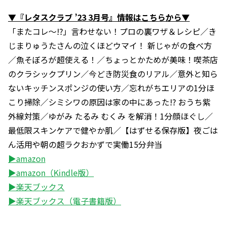
▼『レタスクラブ ’23 3月号』情報はこちらから▼
「またコレ～!?」言わせない！プロの裏ワザ＆レシピ／き
じまりゅうたさんの泣くほどウマイ！ 新じゃがの食べ方
／魚そぼろが超使える！／ちょっとかためが美味！喫茶店
のクラシックプリン／今どき防災食のリアル／意外と知ら
ないキッチンスポンジの使い方／忘れがちエリアの1分ほ
こり掃除／シミシワの原因は家の中にあった!? おうち紫
外線対策／ゆがみ たるみ むくみ を解消！1分顔ほぐし／
最低限スキンケアで健やか肌／【はずせる保存版】夜ごは
ん活用や朝の超ラクおかずで実働15分弁当
▶amazon
▶amazon（Kindle版）
▶楽天ブックス
▶楽天ブックス（電子書籍版）