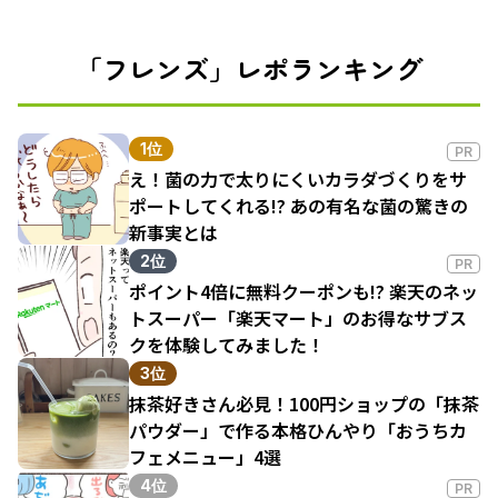
「フレンズ」レポランキング
1位
PR
え！菌の力で太りにくいカラダづくりをサ
ポートしてくれる!? あの有名な菌の驚きの
新事実とは
2位
PR
ポイント4倍に無料クーポンも!? 楽天のネッ
トスーパー「楽天マート」のお得なサブス
クを体験してみました！
3位
抹茶好きさん必見！100円ショップの「抹茶
パウダー」で作る本格ひんやり「おうちカ
フェメニュー」4選
4位
PR