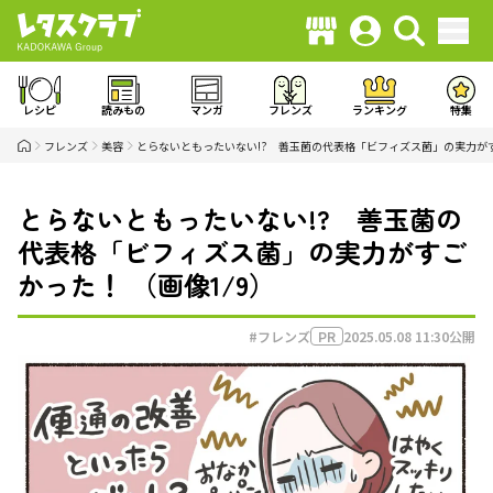
レシピ
読みもの
マンガ
フレンズ
ランキング
特集
フレンズ
美容
とらないともったいない!? 善玉菌の代表格「ビフィズス菌」の実力が
とらないともったいない!? 善玉菌の
代表格「ビフィズス菌」の実力がすご
かった！ （画像1/9）
#フレンズ
2025.05.08 11:30
公開
PR