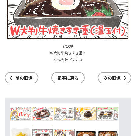
7/10枚
W大判牛焼きすき重！
株式会社プレナス
前の画像
記事に戻る
次の画像