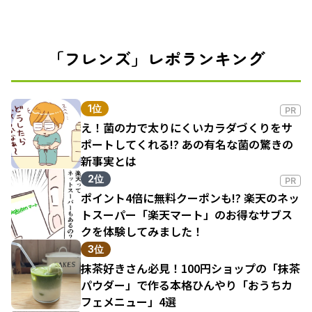
「フレンズ」レポランキング
1位
PR
え！菌の力で太りにくいカラダづくりをサ
ポートしてくれる!? あの有名な菌の驚きの
新事実とは
2位
PR
ポイント4倍に無料クーポンも!? 楽天のネッ
トスーパー「楽天マート」のお得なサブス
クを体験してみました！
3位
抹茶好きさん必見！100円ショップの「抹茶
パウダー」で作る本格ひんやり「おうちカ
フェメニュー」4選