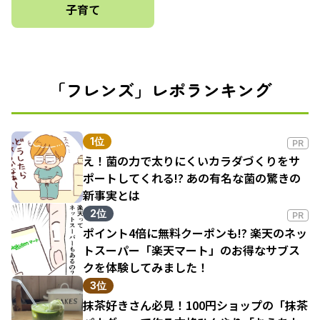
子育て
「フレンズ」レポランキング
1位
PR
え！菌の力で太りにくいカラダづくりをサ
ポートしてくれる!? あの有名な菌の驚きの
新事実とは
2位
PR
ポイント4倍に無料クーポンも!? 楽天のネッ
トスーパー「楽天マート」のお得なサブス
クを体験してみました！
3位
抹茶好きさん必見！100円ショップの「抹茶