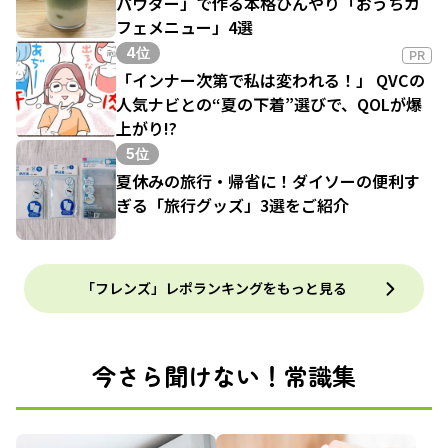
パウダー」で作る本格ひんやり「おうちカ
フェメニュー」4選
4位
PR
「インナー次第で私は変われる！」 QVCの
人気ナビとの“夏の下着”選びで、QOLが爆
上がり!?
5位
夏休みの旅行・帰省に！ダイソーの便利す
ぎる「旅行グッズ」3選をご紹介
「フレンズ」レポランキングをもっと見る
今さら聞けない！常識集