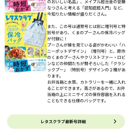
のおいしい名品」、メイプル超合金の安藤
なつさんと考える「認知症超入門」など、
今知りたい情報が盛りだくさん。
また、この号は通常号とは別に増刊号と特
別号があり、くまのプーさんの保冷バッグ
が付録に！
プーさんが蜂を見ている姿がかわいい「ハ
ニーポットデザイン」（増刊号）と、原作
のくまのプーさんやクリストファー・ロビ
ンなどの仲間たちが勢ぞろいした「クラシ
ックプー」（特別号）デザインの２種があ
ります。
お弁当箱と水筒、カトラリーを一緒に入れ
ることができます。高さがあるので、お弁
当箱の上にミニサイズの保存容器を入れる
こともできる仕様のバッグです。
レタスクラブ最新号詳細