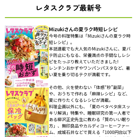
レタスクラブ最新号
Mizukiさんの夏ラク時短レシピ
今号の料理特集は「Mizukiさんの夏ラク時
短レシピ」。
本誌連載でも大人気のMizukiさんに、夏バ
テ防止にもなる、栄養満点の手間なしレシ
ピをたっぷり教えていただきました!
レンチンおかずやワンパンパスタなど、暑
い夏を乗り切るテクが満載です。
その他、火を使わない「体感“秒”副菜」
や、おうちで作れる「麻辣レシピ」など、
夏に作りたくなるレシピが満載。
料理企画以外にも、「夏のベタベタ床スッ
キリ解消」特集や、睡眠研究の第一人者で
ある柳沢正史先生に教わる「質のいい眠り
方」、無印良品やカルディコーヒーファー
ム、成城石井などで買える「1000円台以下