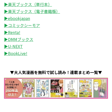
▶楽天ブックス（単行本）
▶楽天ブックス（電子書籍版）
▶ebookjapan
▶コミックシーモア
▶Renta!
▶DMMブックス
▶U-NEXT
▶BookLive!
▼大人気漫画を無料で試し読み！連載まとめ一覧▼