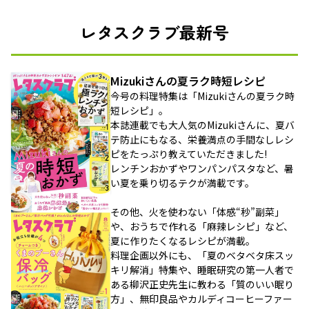
レタスクラブ最新号
Mizukiさんの夏ラク時短レシピ
今号の料理特集は「Mizukiさんの夏ラク時
短レシピ」。
本誌連載でも大人気のMizukiさんに、夏バ
テ防止にもなる、栄養満点の手間なしレシ
ピをたっぷり教えていただきました!
レンチンおかずやワンパンパスタなど、暑
い夏を乗り切るテクが満載です。
その他、火を使わない「体感“秒”副菜」
や、おうちで作れる「麻辣レシピ」など、
夏に作りたくなるレシピが満載。
料理企画以外にも、「夏のベタベタ床スッ
キリ解消」特集や、睡眠研究の第一人者で
ある柳沢正史先生に教わる「質のいい眠り
方」、無印良品やカルディコーヒーファー