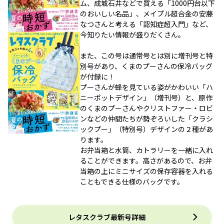
ム、成城石井などで買える「1000円台以下
のおいしい名品」、メイプル超合金の安藤
なつさんと考える「認知症超入門」など、
今知りたい情報が盛りだくさん。
また、この号は通常号とは別に増刊号と特
別号があり、くまのプーさんの保冷バッグ
が付録に！
プーさんが蜂を見ている姿がかわいい「ハ
ニーポットデザイン」（増刊号）と、原作
のくまのプーさんやクリストファー・ロビ
ンなどの仲間たちが勢ぞろいした「クラシ
ックプー」（特別号）デザインの２種があ
ります。
お弁当箱と水筒、カトラリーを一緒に入れ
ることができます。高さがあるので、お弁
当箱の上にミニサイズの保存容器を入れる
こともできる仕様のバッグです。
レタスクラブ最新号詳細