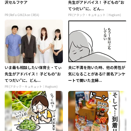
沢セルフケア
先生がアドバイス！ 子どもの“お
てつだい”に、どん...
PR (ReFa GINZA on CREA)
PR (アタック・キュキュット｜Hugkum)
いま最も相談したい保育士・てぃ
夫に不満を抱いた時、他の男性が
先生がアドバイス！ 子どもの“お
気になることがある!? 匿名アンケ
てつだい”に、どん...
ートで聞いた主婦...
PR (アタック・キュキュット｜Hugkum)