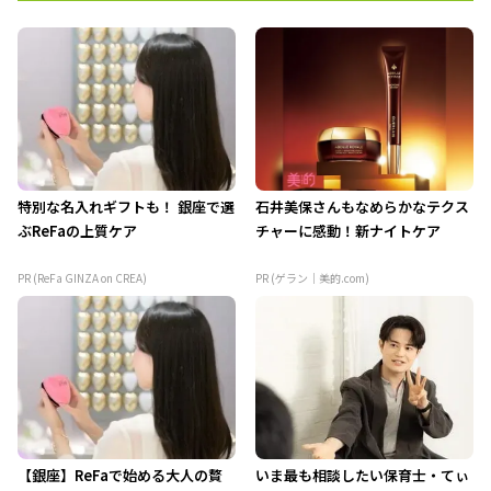
特別な名入れギフトも！ 銀座で選
石井美保さんもなめらかなテクス
ぶReFaの上質ケア
チャーに感動！新ナイトケア
PR (ReFa GINZA on CREA)
PR (ゲラン｜美的.com)
【銀座】ReFaで始める大人の贅
いま最も相談したい保育士・てぃ