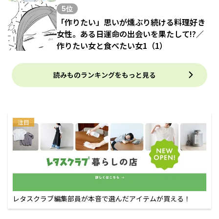
5位
「作りたい」思いが燻ぶり続ける料理好き
女性。ある日運命の出会いを果たして!?／
作りたい女と食べたい女1（1）
読みものランキングをもっと見る
注目
レタスクラブ編集部員が本音で選んだアイテムが買える！