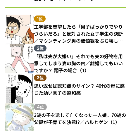
1位
工学部を志望したら「男子ばっかりでやり
づらいだろ」と反対された女子学生の決断
／マウンティング男の価値観をぶち壊した
結果（1）
2位
「私は夫が大嫌い」それでも夫の好物を用
意してしまう妻の胸の内／離婚してもいい
ですか？ 翔子の場合（1）
3位
思い返せば認知症のサイン？ 40代の母に感
じた幼い息子の違和感
4位
3歳の子を遺して亡くなった一人娘。70歳の
父親が子育てを決意!?／ハルとゲン（1）