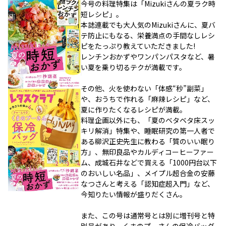
今号の料理特集は「Mizukiさんの夏ラク時
短レシピ」。
本誌連載でも大人気のMizukiさんに、夏バ
テ防止にもなる、栄養満点の手間なしレシ
ピをたっぷり教えていただきました!
レンチンおかずやワンパンパスタなど、暑
い夏を乗り切るテクが満載です。
その他、火を使わない「体感“秒”副菜」
や、おうちで作れる「麻辣レシピ」など、
夏に作りたくなるレシピが満載。
料理企画以外にも、「夏のベタベタ床スッ
キリ解消」特集や、睡眠研究の第一人者で
ある柳沢正史先生に教わる「質のいい眠り
方」、無印良品やカルディコーヒーファー
ム、成城石井などで買える「1000円台以下
のおいしい名品」、メイプル超合金の安藤
なつさんと考える「認知症超入門」など、
今知りたい情報が盛りだくさん。
また、この号は通常号とは別に増刊号と特