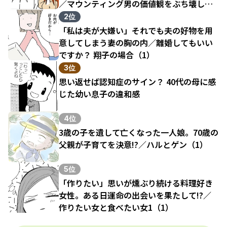
／マウンティング男の価値観をぶち壊した
結果（1）
2位
「私は夫が大嫌い」それでも夫の好物を用
意してしまう妻の胸の内／離婚してもいい
ですか？ 翔子の場合（1）
3位
思い返せば認知症のサイン？ 40代の母に感
じた幼い息子の違和感
4位
3歳の子を遺して亡くなった一人娘。70歳の
父親が子育てを決意!?／ハルとゲン（1）
5位
「作りたい」思いが燻ぶり続ける料理好き
女性。ある日運命の出会いを果たして!?／
作りたい女と食べたい女1（1）