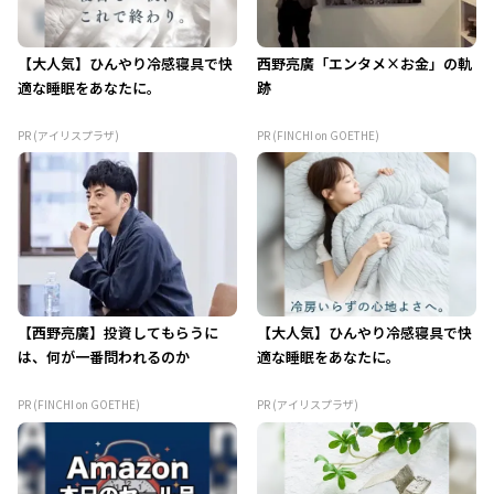
【大人気】ひんやり冷感寝具で快
西野亮廣「エンタメ×お金」の軌
適な睡眠をあなたに。
跡
PR (アイリスプラザ)
PR (FINCHI on GOETHE)
【西野亮廣】投資してもらうに
【大人気】ひんやり冷感寝具で快
は、何が一番問われるのか
適な睡眠をあなたに。
PR (FINCHI on GOETHE)
PR (アイリスプラザ)