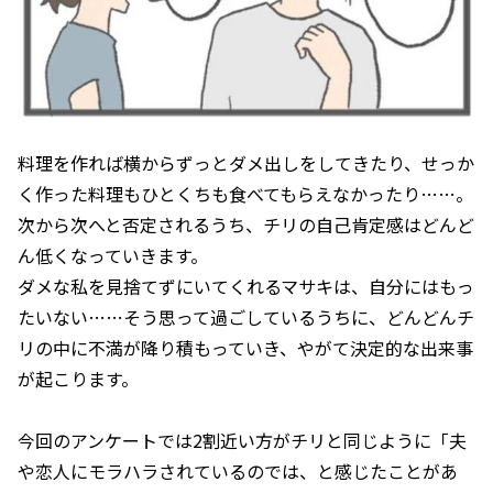
料理を作れば横からずっとダメ出しをしてきたり、せっか
く作った料理もひとくちも食べてもらえなかったり……。
次から次へと否定されるうち、チリの自己肯定感はどんど
ん低くなっていきます。
ダメな私を見捨てずにいてくれるマサキは、自分にはもっ
たいない……そう思って過ごしているうちに、どんどんチ
リの中に不満が降り積もっていき、やがて決定的な出来事
が起こります。
今回のアンケートでは2割近い方がチリと同じように「夫
や恋人にモラハラされているのでは、と感じたことがあ