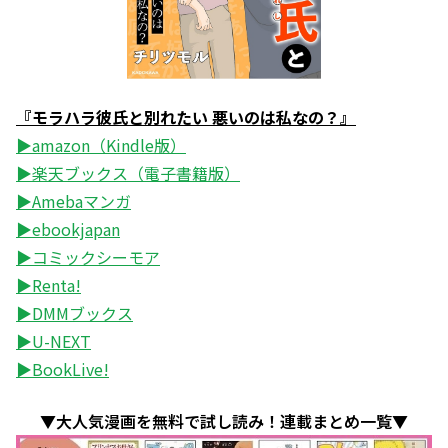
『モラハラ彼氏と別れたい 悪いのは私なの？』
▶amazon（Kindle版）
▶楽天ブックス（電子書籍版）
▶Amebaマンガ
▶ebookjapan
▶コミックシーモア
▶Renta!
▶DMMブックス
▶U-NEXT
▶BookLive!
▼大人気漫画を無料で試し読み！連載まとめ一覧▼