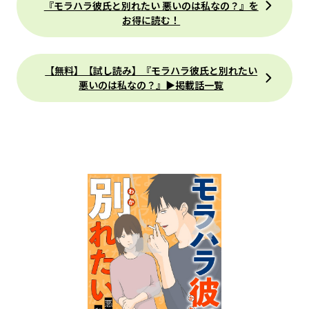
『モラハラ彼氏と別れたい 悪いのは私なの？』を
お得に読む！
【無料】【試し読み】『モラハラ彼氏と別れたい
悪いのは私なの？』▶掲載話一覧