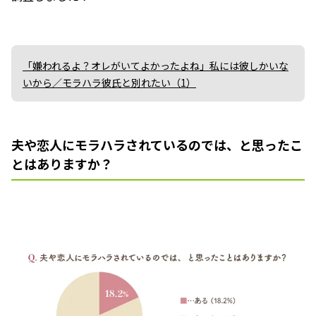
「嫌われるよ？オレがいてよかったよね」私には彼しかいな
いから／モラハラ彼氏と別れたい（1）
夫や恋人にモラハラされているのでは、と思ったこ
とはありますか？