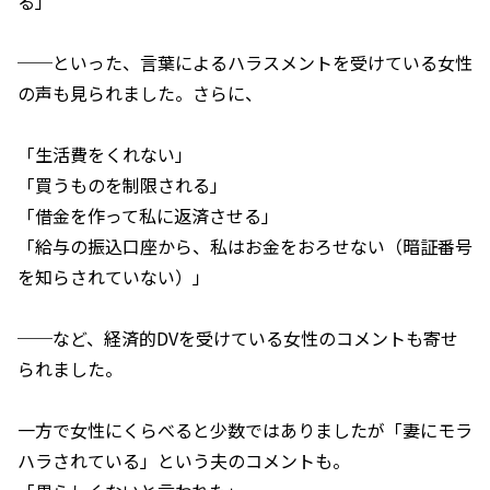
る」
──といった、言葉によるハラスメントを受けている女性
の声も見られました。さらに、
「生活費をくれない」
「買うものを制限される」
「借金を作って私に返済させる」
「給与の振込口座から、私はお金をおろせない（暗証番号
を知らされていない）」
──など、経済的DVを受けている女性のコメントも寄せ
られました。
一方で女性にくらべると少数ではありましたが「妻にモラ
ハラされている」という夫のコメントも。