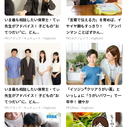
いま最も相談したい保育士・てぃ
「言葉で伝える力」を育めば、イ
先生がアドバイス！ 子どもの“お
ヤイヤ期もすっきり！ 「アンパ
てつだい”に、どん...
ンマン ことばずかん...
PR (アタック・キュキュット｜Hugkum)
PR (セガフェイブ｜HugKum)
いま最も相談したい保育士・てぃ
「イソジン®クリアうがい薬」と
先生がアドバイス！ 子どもの“お
いっしょに「うがいパワー」で一
てつだい”に、どん...
年中！ 健やか
PR (アタック・キュキュット｜Hugkum)
PR (iNova｜Hugkum)