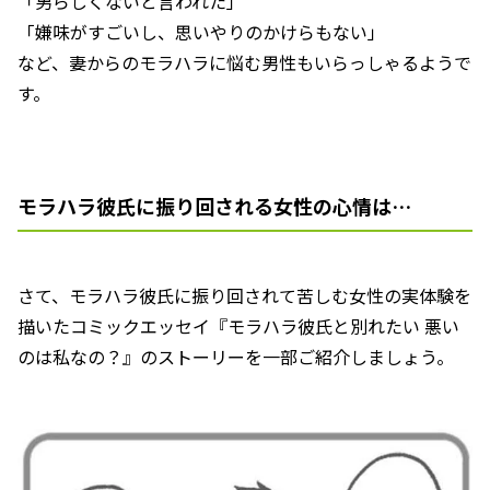
「男らしくないと言われた」
「嫌味がすごいし、思いやりのかけらもない」
など、妻からのモラハラに悩む男性もいらっしゃるようで
す。
モラハラ彼氏に振り回される女性の心情は…
さて、モラハラ彼氏に振り回されて苦しむ女性の実体験を
描いたコミックエッセイ『モラハラ彼氏と別れたい 悪い
のは私なの？』のストーリーを一部ご紹介しましょう。