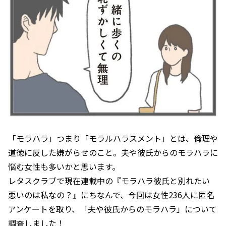
「モラハラ」つまり「モラルハラスメント」とは、倫理や
道徳に反した嫌がらせのこと。夫や彼氏からのモラハラに
悩む女性も多いかと思います。
レタスクラブで現在連載中の『モラハラ彼氏と別れたい
悪いのは私なの？』にちなんで、今回は女性236人に匿名
アンケートを取り、「夫や彼氏からのモラハラ」について
調査しました！