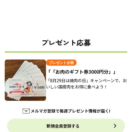
プレゼント応募
プレゼント企画
「「お肉のギフト券3000円分」」
「8月29日は焼肉の日」キャンペーンで、お
いしい国産肉をお得に食べよう！
メルマガ登録で毎週プレゼント情報が届く!
新規会員登録する