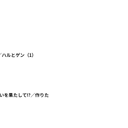
／ハルとゲン（1）
を果たして!?／作りた