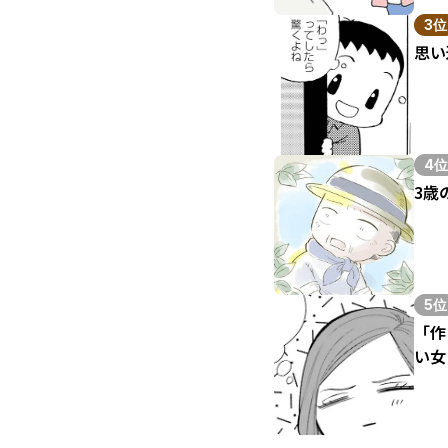
3位
思い
4位
3歳
5位
「作
い女