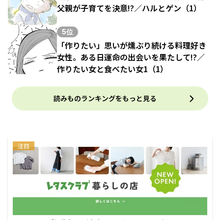
父親が子育てを決意!?／ハルとゲン（1）
5位
「作りたい」思いが燻ぶり続ける料理好き
女性。ある日運命の出会いを果たして!?／
作りたい女と食べたい女1（1）
読みものランキングをもっと見る
注目