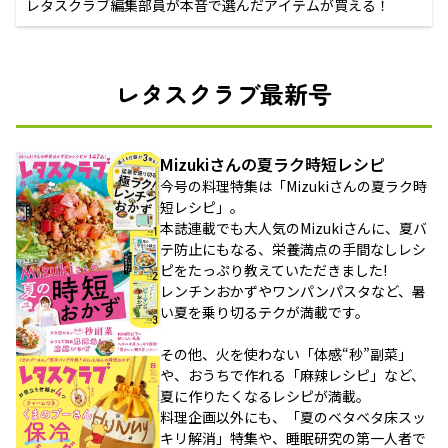
レタスクラブ編集部員が本音で選んだアイテムが買える！
レタスクラブ最新号
Mizukiさんの夏ラク時短レシピ
今号の料理特集は「Mizukiさんの夏ラク時
短レシピ」。
本誌連載でも大人気のMizukiさんに、夏バ
テ防止にもなる、栄養満点の手間なしレシ
ピをたっぷり教えていただきました!
レンチンおかずやワンパンパスタなど、暑
い夏を乗り切るテクが満載です。
その他、火を使わない「体感“秒”副菜」
や、おうちで作れる「麻辣レシピ」など、
夏に作りたくなるレシピが満載。
料理企画以外にも、「夏のベタベタ床スッ
キリ解消」特集や、睡眠研究の第一人者で