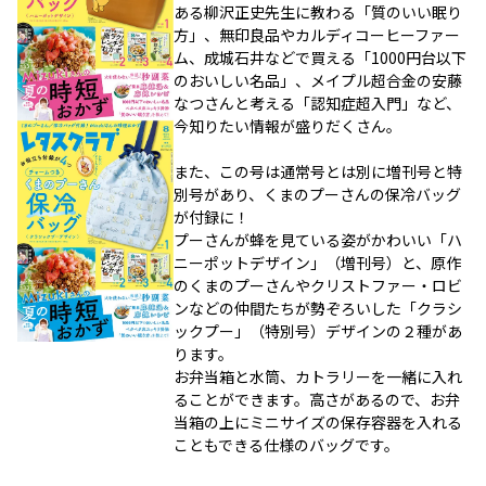
ある柳沢正史先生に教わる「質のいい眠り
方」、無印良品やカルディコーヒーファー
ム、成城石井などで買える「1000円台以下
のおいしい名品」、メイプル超合金の安藤
なつさんと考える「認知症超入門」など、
今知りたい情報が盛りだくさん。
また、この号は通常号とは別に増刊号と特
別号があり、くまのプーさんの保冷バッグ
が付録に！
プーさんが蜂を見ている姿がかわいい「ハ
ニーポットデザイン」（増刊号）と、原作
のくまのプーさんやクリストファー・ロビ
ンなどの仲間たちが勢ぞろいした「クラシ
ックプー」（特別号）デザインの２種があ
ります。
お弁当箱と水筒、カトラリーを一緒に入れ
ることができます。高さがあるので、お弁
当箱の上にミニサイズの保存容器を入れる
こともできる仕様のバッグです。