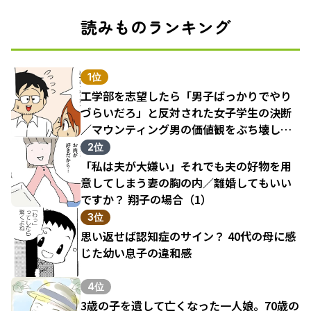
読みものランキング
1位
工学部を志望したら「男子ばっかりでやり
づらいだろ」と反対された女子学生の決断
／マウンティング男の価値観をぶち壊した
結果（1）
2位
「私は夫が大嫌い」それでも夫の好物を用
意してしまう妻の胸の内／離婚してもいい
ですか？ 翔子の場合（1）
3位
思い返せば認知症のサイン？ 40代の母に感
じた幼い息子の違和感
4位
3歳の子を遺して亡くなった一人娘。70歳の