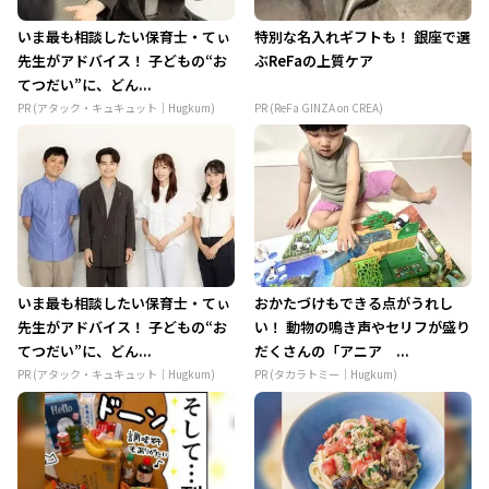
いま最も相談したい保育士・てぃ
特別な名入れギフトも！ 銀座で選
先生がアドバイス！ 子どもの“お
ぶReFaの上質ケア
てつだい”に、どん...
PR (アタック・キュキュット｜Hugkum)
PR (ReFa GINZA on CREA)
いま最も相談したい保育士・てぃ
おかたづけもできる点がうれし
先生がアドバイス！ 子どもの“お
い！ 動物の鳴き声やセリフが盛り
てつだい”に、どん...
だくさんの「アニア ...
PR (アタック・キュキュット｜Hugkum)
PR (タカラトミー｜Hugkum)