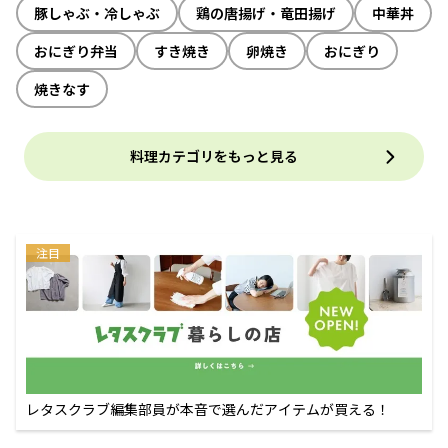
豚しゃぶ・冷しゃぶ
鶏の唐揚げ・竜田揚げ
中華丼
おにぎり弁当
すき焼き
卵焼き
おにぎり
焼きなす
料理カテゴリをもっと見る
注目
レタスクラブ編集部員が本音で選んだアイテムが買える！