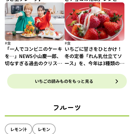
#食
#食
「一人でコンビニのケーキ
いちごに甘さをひとかけ！
を…」NEWS小山慶一郎、
冬の定番「れん乳仕立てソ
切なすぎる過去のクリスマ
ース」を、今年は3種類の
スを告白
マイメロディ 限定デザイン
で
いちごの読みものをもっと見る
フルーツ
レモン汁
レモン