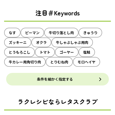
注目＃Keywords
なす
ピーマン
牛切り落とし肉
きゅうり
ズッキーニ
オクラ
牛しゃぶしゃぶ用肉
とうもろこし
トマト
ゴーヤー
塩鮭
牛カレー用角切り肉
とりむね肉
モロヘイヤ
条件を細かく指定する
ラクレシピならレタスクラブ