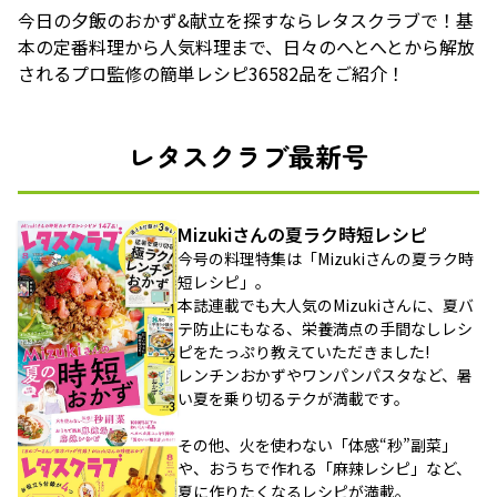
今日の夕飯のおかず&献立を探すならレタスクラブで！基
本の定番料理から人気料理まで、日々のへとへとから解放
されるプロ監修の簡単レシピ36582品をご紹介！
レタスクラブ最新号
Mizukiさんの夏ラク時短レシピ
今号の料理特集は「Mizukiさんの夏ラク時
短レシピ」。
本誌連載でも大人気のMizukiさんに、夏バ
テ防止にもなる、栄養満点の手間なしレシ
ピをたっぷり教えていただきました!
レンチンおかずやワンパンパスタなど、暑
い夏を乗り切るテクが満載です。
その他、火を使わない「体感“秒”副菜」
や、おうちで作れる「麻辣レシピ」など、
夏に作りたくなるレシピが満載。