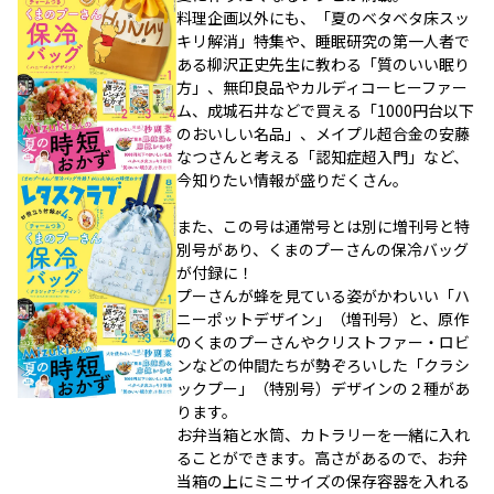
料理企画以外にも、「夏のベタベタ床スッ
キリ解消」特集や、睡眠研究の第一人者で
ある柳沢正史先生に教わる「質のいい眠り
方」、無印良品やカルディコーヒーファー
ム、成城石井などで買える「1000円台以下
のおいしい名品」、メイプル超合金の安藤
なつさんと考える「認知症超入門」など、
今知りたい情報が盛りだくさん。
また、この号は通常号とは別に増刊号と特
別号があり、くまのプーさんの保冷バッグ
が付録に！
プーさんが蜂を見ている姿がかわいい「ハ
ニーポットデザイン」（増刊号）と、原作
のくまのプーさんやクリストファー・ロビ
ンなどの仲間たちが勢ぞろいした「クラシ
ックプー」（特別号）デザインの２種があ
ります。
お弁当箱と水筒、カトラリーを一緒に入れ
ることができます。高さがあるので、お弁
当箱の上にミニサイズの保存容器を入れる