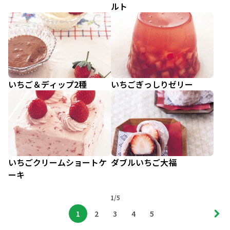
ルト
いちご＆ディップ2種
いちごぎっしりゼリー
いちごクリームショートケ
ダブルいちご大福
ーキ
1/5
1
2
3
4
5