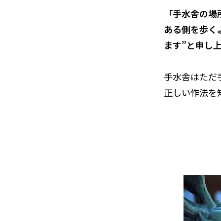
「手水舎の場
ある側を歩く
ます”と申し
手水舎はただ
正しい作法を