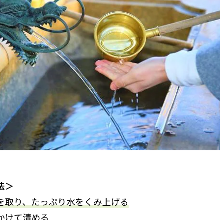
法＞
を取り、たっぷり水をくみ上げる
かけて清める