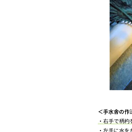
＜手水舎の作
・右手で柄杓
・左手に水を