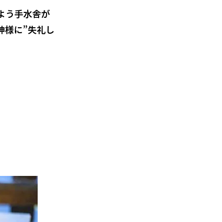
よう手水舎が
神様に”失礼し