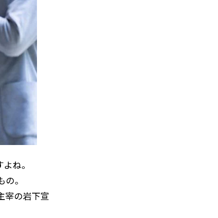
すよね。
もの。
主宰の岩下宣