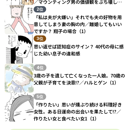
／マウンティング男の価値観をぶち壊した
結果（1）
2位
「私は夫が大嫌い」それでも夫の好物を用
意してしまう妻の胸の内／離婚してもいい
ですか？ 翔子の場合（1）
3位
思い返せば認知症のサイン？ 40代の母に感
じた幼い息子の違和感
4位
3歳の子を遺して亡くなった一人娘。70歳の
父親が子育てを決意!?／ハルとゲン（1）
5位
「作りたい」思いが燻ぶり続ける料理好き
女性。ある日運命の出会いを果たして!?／
作りたい女と食べたい女1（1）