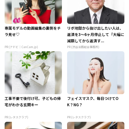
専属モデルの動画編集の裏側をチ
リボ地獄から抜け出したい人は、
ラ見せ♡
返済を3～6ヶ月停止して『大幅に
減額してから返済す...
PR (アドビ｜CanCam.jp)
PR (渋谷法務総合事務所)
工事不要で後付け可。子どもの帰
フェイスマスク、毎日つけてO
宅がわかる玄関キー
K？NG？
PR (レタスクラブ)
PR (レタスクラブ)