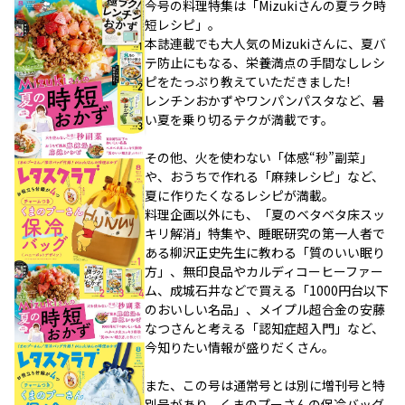
今号の料理特集は「Mizukiさんの夏ラク時
短レシピ」。
本誌連載でも大人気のMizukiさんに、夏バ
テ防止にもなる、栄養満点の手間なしレシ
ピをたっぷり教えていただきました!
レンチンおかずやワンパンパスタなど、暑
い夏を乗り切るテクが満載です。
その他、火を使わない「体感“秒”副菜」
や、おうちで作れる「麻辣レシピ」など、
夏に作りたくなるレシピが満載。
料理企画以外にも、「夏のベタベタ床スッ
キリ解消」特集や、睡眠研究の第一人者で
ある柳沢正史先生に教わる「質のいい眠り
方」、無印良品やカルディコーヒーファー
ム、成城石井などで買える「1000円台以下
のおいしい名品」、メイプル超合金の安藤
なつさんと考える「認知症超入門」など、
今知りたい情報が盛りだくさん。
また、この号は通常号とは別に増刊号と特
別号があり、くまのプーさんの保冷バッグ