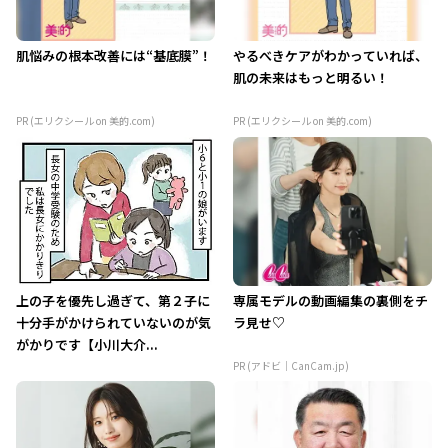
肌悩みの根本改善には“基底膜”！
やるべきケアがわかっていれば、
肌の未来はもっと明るい！
PR (エリクシール on 美的.com)
PR (エリクシール on 美的.com)
上の子を優先し過ぎて、第２子に
専属モデルの動画編集の裏側をチ
十分手がかけられていないのが気
ラ見せ♡
がかりです【小川大介...
PR (アドビ｜CanCam.jp)