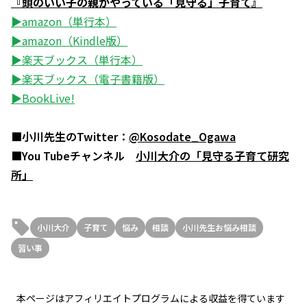
『頭のいい子の親がやっている「見守る」子育て』
▶amazon（単行本）
▶amazon（Kindle版）
▶楽天ブックス（単行本）
▶楽天ブックス（電子書籍版）
▶BookLive!
■小川先生のTwitter：
@Kosodate_Ogawa
■You Tubeチャンネル
小川大介の「見守る子育て研究
所」
小川大介
子育て
悩み
相談
小川先生お悩み相談
習い事
本ページはアフィリエイトプログラムによる収益を得ています