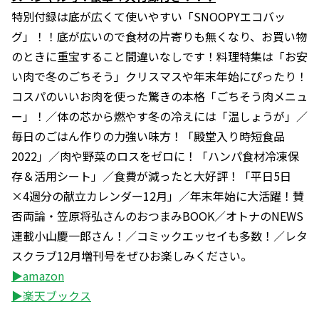
特別付録は底が広くて使いやすい「SNOOPYエコバッ
グ」！！底が広いので食材の片寄りも無くなり、お買い物
のときに重宝すること間違いなしです！料理特集は「お安
い肉で冬のごちそう」クリスマスや年末年始にぴったり！
コスパのいいお肉を使った驚きの本格「ごちそう肉メニュ
ー」！／体の芯から燃やす冬の冷えには「温しょうが」／
毎日のごはん作りの力強い味方！「殿堂入り時短食品
2022」／肉や野菜のロスをゼロに！「ハンパ食材冷凍保
存＆活用シート」／食費が減ったと大好評！「平日5日
×4週分の献立カレンダー12月」／年末年始に大活躍！賛
否両論・笠原将弘さんのおつまみBOOK／オトナのNEWS
連載小山慶一郎さん！／コミックエッセイも多数！／レタ
スクラブ12月増刊号をぜひお楽しみください。
▶amazon
▶楽天ブックス