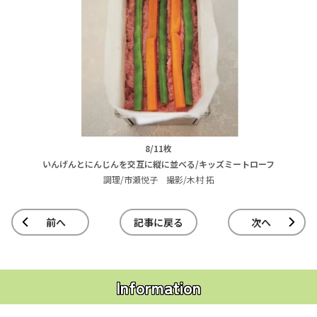
8/11枚
いんげんとにんじんを交互に縦に並べる/キッズミートローフ
調理/市瀬悦子 撮影/木村 拓
前へ
記事に戻る
次へ
Information