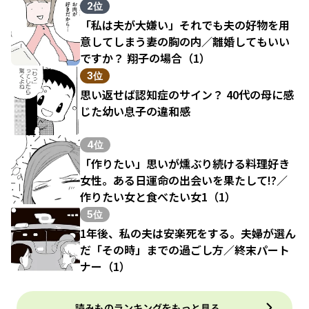
結果（1）
2位
「私は夫が大嫌い」それでも夫の好物を用
意してしまう妻の胸の内／離婚してもいい
ですか？ 翔子の場合（1）
3位
思い返せば認知症のサイン？ 40代の母に感
じた幼い息子の違和感
4位
「作りたい」思いが燻ぶり続ける料理好き
女性。ある日運命の出会いを果たして!?／
作りたい女と食べたい女1（1）
5位
1年後、私の夫は安楽死をする。夫婦が選ん
だ「その時」までの過ごし方／終末パート
ナー（1）
読みものランキングをもっと見る