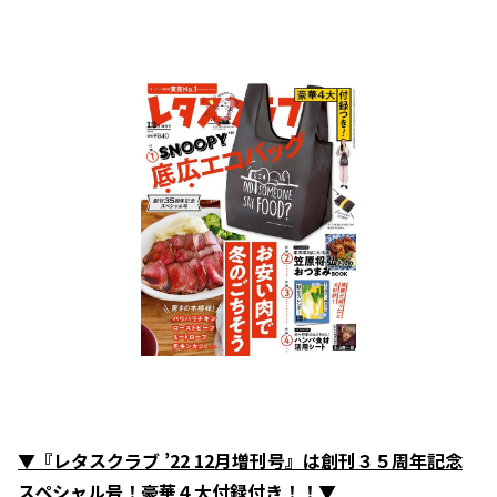
▼『レタスクラブ ’22 12月増刊号』は創刊３５周年記念
スペシャル号！豪華４大付録付き！！▼