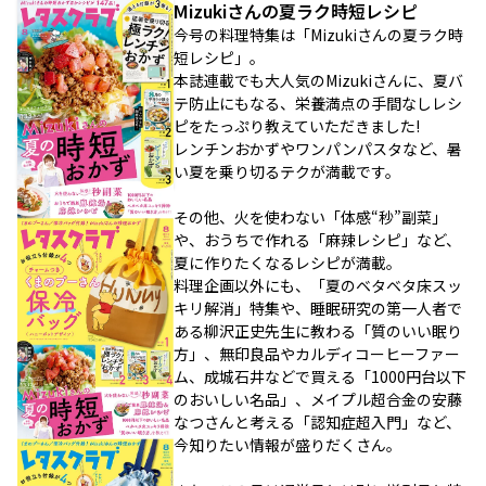
Mizukiさんの夏ラク時短レシピ
今号の料理特集は「Mizukiさんの夏ラク時
短レシピ」。
本誌連載でも大人気のMizukiさんに、夏バ
テ防止にもなる、栄養満点の手間なしレシ
ピをたっぷり教えていただきました!
レンチンおかずやワンパンパスタなど、暑
い夏を乗り切るテクが満載です。
その他、火を使わない「体感“秒”副菜」
や、おうちで作れる「麻辣レシピ」など、
夏に作りたくなるレシピが満載。
料理企画以外にも、「夏のベタベタ床スッ
キリ解消」特集や、睡眠研究の第一人者で
ある柳沢正史先生に教わる「質のいい眠り
方」、無印良品やカルディコーヒーファー
ム、成城石井などで買える「1000円台以下
のおいしい名品」、メイプル超合金の安藤
なつさんと考える「認知症超入門」など、
今知りたい情報が盛りだくさん。