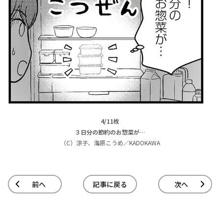
4/11枚
３日分の節約のお惣菜が…
（C）涼子、海原こうめ／KADOKAWA
前へ
記事に戻る
次へ