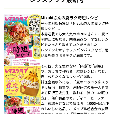
Mizukiさんの夏ラク時短レシピ
今号の料理特集は「Mizukiさんの夏ラク時
短レシピ」。
本誌連載でも大人気のMizukiさんに、夏バ
テ防止にもなる、栄養満点の手間なしレシ
ピをたっぷり教えていただきました!
レンチンおかずやワンパンパスタなど、暑
い夏を乗り切るテクが満載です。
その他、火を使わない「体感“秒”副菜」
や、おうちで作れる「麻辣レシピ」など、
夏に作りたくなるレシピが満載。
料理企画以外にも、「夏のベタベタ床スッ
キリ解消」特集や、睡眠研究の第一人者で
ある柳沢正史先生に教わる「質のいい眠り
方」、無印良品やカルディコーヒーファー
ム、成城石井などで買える「1000円台以下
のおいしい名品」、メイプル超合金の安藤
なつさんと考える「認知症超入門」など、