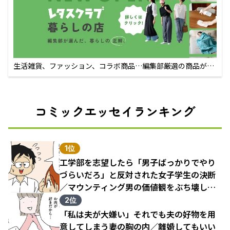
生活雑貨、ファッション、コラボ商品…編集部厳選の商品が買
えるECサイト
コミックエッセイランキング
1位
工学部を志望したら「男子ばっかりでやり
づらいだろ」と反対された女子学生の決断
／マウンティング男の価値観をぶち壊した
結果（1）
2位
「私は夫が大嫌い」それでも夫の好物を用
意してしまう妻の胸の内／離婚してもいい