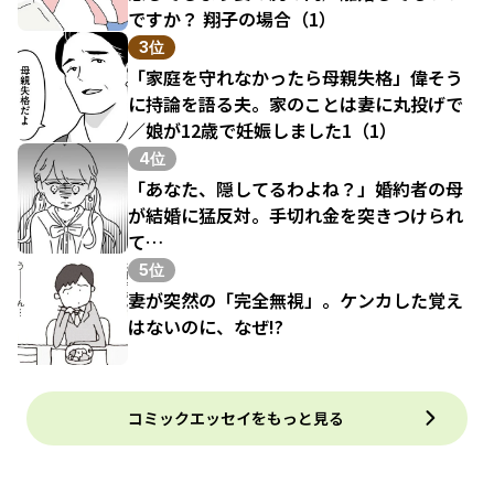
ですか？ 翔子の場合（1）
3位
「家庭を守れなかったら母親失格」偉そう
に持論を語る夫。家のことは妻に丸投げで
／娘が12歳で妊娠しました1（1）
4位
「あなた、隠してるわよね？」婚約者の母
が結婚に猛反対。手切れ金を突きつけられ
て…
5位
妻が突然の「完全無視」。ケンカした覚え
はないのに、なぜ!?
コミックエッセイをもっと見る