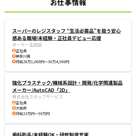
お仕事情報
スーパーのレジスタッフ “生活必需品”を扱う安心
感ある職場!未経験・正社員デビュー応援
オーケー生田店
正社員
神奈川県
月給26万1,000円～30万4,500円
強化プラスチック/機械系設計・開発/化学関連製品
メーカー/AutoCAD「2D」
株式会社スタッフサービス
正社員
大阪府
月給23万円～50万円
歯科助手/未経験OK・研修制度充実