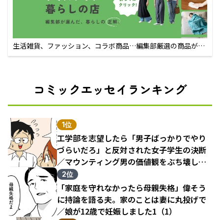
生活雑貨、ファッション、コラボ商品…編集部厳選の商品が買
えるECサイト
コミックエッセイランキング
1位
工学部を志望したら「男子ばっかりでやり
づらいだろ」と反対された女子学生の決断
／マウンティング男の価値観をぶち壊した
結果（1）
2位
「家庭を守れなかったら母親失格」偉そう
に持論を語る夫。家のことは妻に丸投げで
／娘が12歳で妊娠しました1（1）