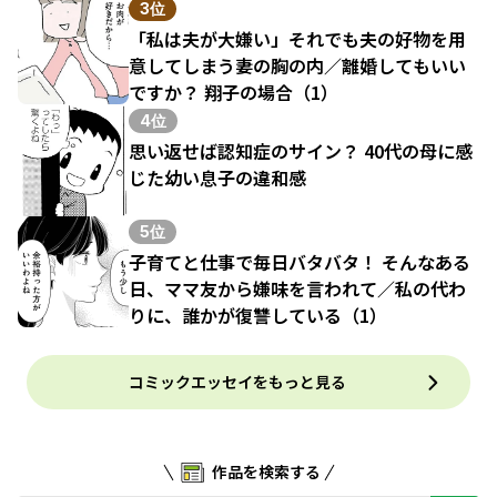
3位
「私は夫が大嫌い」それでも夫の好物を用
意してしまう妻の胸の内／離婚してもいい
ですか？ 翔子の場合（1）
4位
思い返せば認知症のサイン？ 40代の母に感
じた幼い息子の違和感
5位
子育てと仕事で毎日バタバタ！ そんなある
日、ママ友から嫌味を言われて／私の代わ
りに、誰かが復讐している（1）
コミックエッセイをもっと見る
作品を検索する