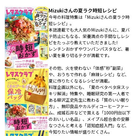
Mizukiさんの夏ラク時短レシピ
今号の料理特集は「Mizukiさんの夏ラク時
短レシピ」。
本誌連載でも大人気のMizukiさんに、夏バ
テ防止にもなる、栄養満点の手間なしレシ
ピをたっぷり教えていただきました!
レンチンおかずやワンパンパスタなど、暑
い夏を乗り切るテクが満載です。
その他、火を使わない「体感“秒”副菜」
や、おうちで作れる「麻辣レシピ」など、
夏に作りたくなるレシピが満載。
料理企画以外にも、「夏のベタベタ床スッ
キリ解消」特集や、睡眠研究の第一人者で
ある柳沢正史先生に教わる「質のいい眠り
方」、無印良品やカルディコーヒーファー
ム、成城石井などで買える「1000円台以下
のおいしい名品」、メイプル超合金の安藤
なつさんと考える「認知症超入門」など、
今知りたい情報が盛りだくさん。