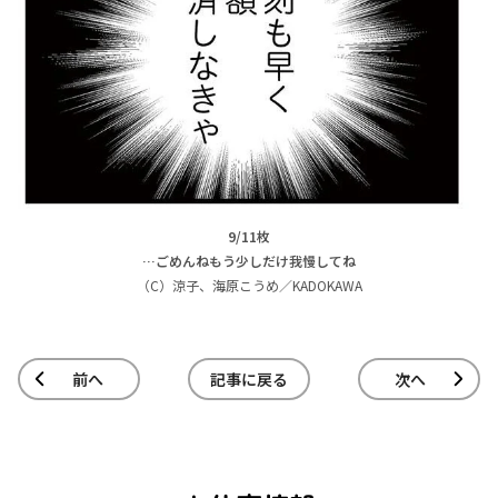
9/11枚
…ごめんねもう少しだけ我慢してね
（C）涼子、海原こうめ／KADOKAWA
前へ
記事に戻る
次へ