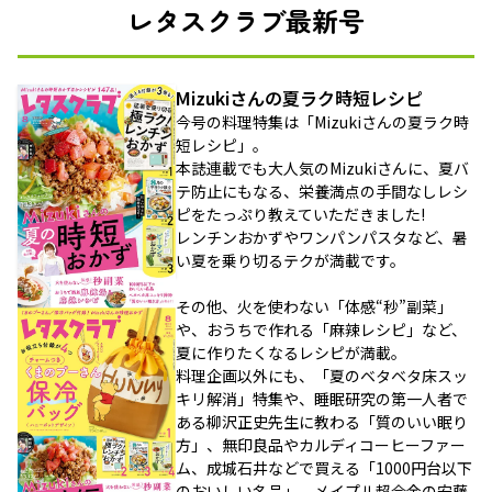
レタスクラブ最新号
Mizukiさんの夏ラク時短レシピ
今号の料理特集は「Mizukiさんの夏ラク時
短レシピ」。
本誌連載でも大人気のMizukiさんに、夏バ
テ防止にもなる、栄養満点の手間なしレシ
ピをたっぷり教えていただきました!
レンチンおかずやワンパンパスタなど、暑
い夏を乗り切るテクが満載です。
その他、火を使わない「体感“秒”副菜」
や、おうちで作れる「麻辣レシピ」など、
夏に作りたくなるレシピが満載。
料理企画以外にも、「夏のベタベタ床スッ
キリ解消」特集や、睡眠研究の第一人者で
ある柳沢正史先生に教わる「質のいい眠り
方」、無印良品やカルディコーヒーファー
ム、成城石井などで買える「1000円台以下
のおいしい名品」、メイプル超合金の安藤