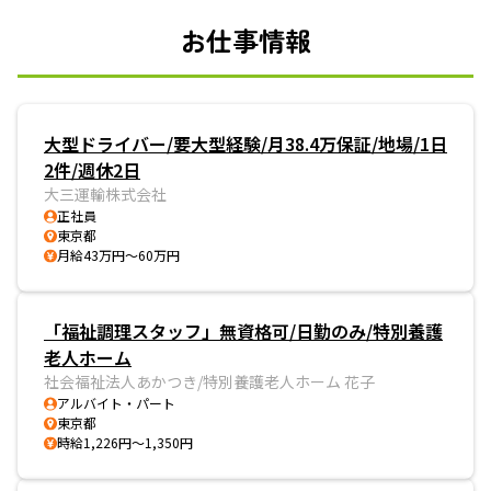
お仕事情報
大型ドライバー/要大型経験/月38.4万保証/地場/1日
2件/週休2日
大三運輸株式会社
正社員
東京都
月給43万円～60万円
「福祉調理スタッフ」無資格可/日勤のみ/特別養護
老人ホーム
社会福祉法人あかつき/特別養護老人ホーム 花子
アルバイト・パート
東京都
時給1,226円～1,350円