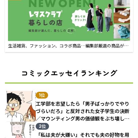
生活雑貨、ファッション、コラボ商品…編集部厳選の商品が買
えるECサイト
コミックエッセイランキング
1位
工学部を志望したら「男子ばっかりでやり
づらいだろ」と反対された女子学生の決断
／マウンティング男の価値観をぶち壊した
結果（1）
2位
「私は夫が大嫌い」それでも夫の好物を用