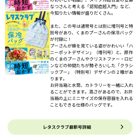
なつさんと考える「認知症超入門」など、
今知りたい情報が盛りだくさん。
また、この号は通常号とは別に増刊号と特
別号があり、くまのプーさんの保冷バッグ
が付録に！
プーさんが蜂を見ている姿がかわいい「ハ
ニーポットデザイン」（増刊号）と、原作
のくまのプーさんやクリストファー・ロビ
ンなどの仲間たちが勢ぞろいした「クラシ
ックプー」（特別号）デザインの２種があ
ります。
お弁当箱と水筒、カトラリーを一緒に入れ
ることができます。高さがあるので、お弁
当箱の上にミニサイズの保存容器を入れる
こともできる仕様のバッグです。
レタスクラブ最新号詳細