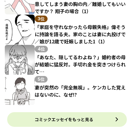
意してしまう妻の胸の内／離婚してもいい
ですか？ 翔子の場合（1）
3位
「家庭を守れなかったら母親失格」偉そう
に持論を語る夫。家のことは妻に丸投げで
／娘が12歳で妊娠しました1（1）
4位
「あなた、隠してるわよね？」婚約者の母
が結婚に猛反対。手切れ金を突きつけられ
て…
5位
妻が突然の「完全無視」。ケンカした覚え
はないのに、なぜ!?
コミックエッセイをもっと見る