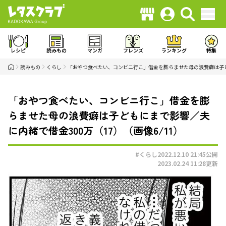
レシピ
読みもの
マンガ
フレンズ
ランキング
特集
読みもの
くらし
「おやつ食べたい、コンビニ行こ」借金を膨らませた母の浪費癖は子ど
「おやつ食べたい、コンビニ行こ」借金を膨
らませた母の浪費癖は子どもにまで影響／夫
に内緒で借金300万（17）（画像6/11）
#くらし
2022.12.10 21:45
公開
2023.02.24 11:28
更新