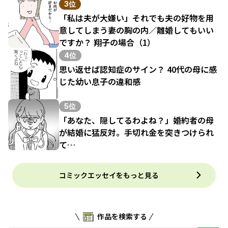
3位
「私は夫が大嫌い」それでも夫の好物を用
意してしまう妻の胸の内／離婚してもいい
ですか？ 翔子の場合（1）
4位
思い返せば認知症のサイン？ 40代の母に感
じた幼い息子の違和感
5位
「あなた、隠してるわよね？」婚約者の母
が結婚に猛反対。手切れ金を突きつけられ
て…
コミックエッセイをもっと見る
作品を検索する