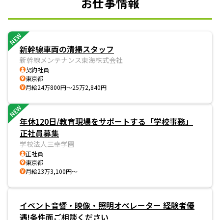
お仕事情報
NEW
新幹線車両の清掃スタッフ
新幹線メンテナンス東海株式会社
契約社員
東京都
月給24万800円～25万2,840円
NEW
年休120日/教育現場をサポートする「学校事務」
正社員募集
学校法人三幸学園
正社員
東京都
月給23万3,100円～
イベント音響・映像・照明オペレーター 経験者優
遇!条件面ご相談ください