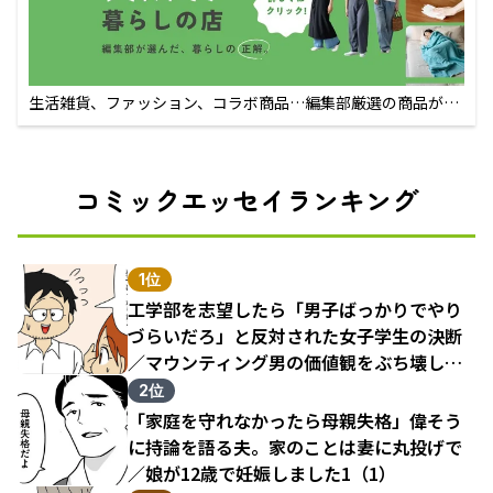
生活雑貨、ファッション、コラボ商品…編集部厳選の商品が買
えるECサイト
コミックエッセイランキング
1位
工学部を志望したら「男子ばっかりでやり
づらいだろ」と反対された女子学生の決断
／マウンティング男の価値観をぶち壊した
結果（1）
2位
「家庭を守れなかったら母親失格」偉そう
に持論を語る夫。家のことは妻に丸投げで
／娘が12歳で妊娠しました1（1）