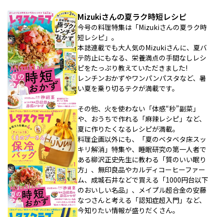
Mizukiさんの夏ラク時短レシピ
今号の料理特集は「Mizukiさんの夏ラク時
短レシピ」。
本誌連載でも大人気のMizukiさんに、夏バ
テ防止にもなる、栄養満点の手間なしレシ
ピをたっぷり教えていただきました!
レンチンおかずやワンパンパスタなど、暑
い夏を乗り切るテクが満載です。
その他、火を使わない「体感“秒”副菜」
や、おうちで作れる「麻辣レシピ」など、
夏に作りたくなるレシピが満載。
料理企画以外にも、「夏のベタベタ床スッ
キリ解消」特集や、睡眠研究の第一人者で
ある柳沢正史先生に教わる「質のいい眠り
方」、無印良品やカルディコーヒーファー
ム、成城石井などで買える「1000円台以下
のおいしい名品」、メイプル超合金の安藤
なつさんと考える「認知症超入門」など、
今知りたい情報が盛りだくさん。