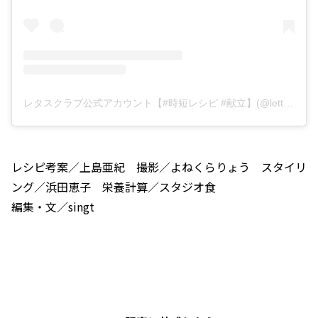
レタスクラブ公式アカウント【#時短レシピ #献立】(@lettuce_official)がシェアした投稿
レシピ考案／上島亜紀 撮影／よねくらりょう スタイリ
ング／浜田恵子 栄養計算／スタジオ食
編集・文／singt