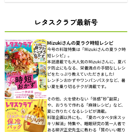
レタスクラブ最新号
Mizukiさんの夏ラク時短レシピ
今号の料理特集は「Mizukiさんの夏ラク時
短レシピ」。
本誌連載でも大人気のMizukiさんに、夏バ
テ防止にもなる、栄養満点の手間なしレシ
ピをたっぷり教えていただきました!
レンチンおかずやワンパンパスタなど、暑
い夏を乗り切るテクが満載です。
その他、火を使わない「体感“秒”副菜」
や、おうちで作れる「麻辣レシピ」など、
夏に作りたくなるレシピが満載。
料理企画以外にも、「夏のベタベタ床スッ
キリ解消」特集や、睡眠研究の第一人者で
ある柳沢正史先生に教わる「質のいい眠り