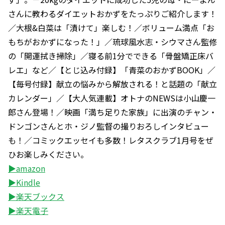
さんに教わるダイエットおかずをたっぷりご紹介します！
／大根&白菜は「漬けて」楽しむ！／ボリューム満点「お
もちがおかずになった！」／琉球風水志・シウマさん監修
の「開運拭き掃除」／寝る前1分でできる「骨盤矯正床バ
レエ」など／【とじ込み付録】「青菜のおかずBOOK」／
【毎号付録】献立の悩みから解放される！と話題の「献立
カレンダー」／【大人気連載】オトナのNEWSは小山慶一
郎さん登場！／映画「満ち足りた家族」に出演のチャン・
ドンゴンさんとホ・ジノ監督の撮りおろしインタビュー
も！／コミックエッセイも多数！レタスクラブ1月号をぜ
ひお楽しみください。
▶amazon
▶Kindle
▶楽天ブックス
▶楽天電子