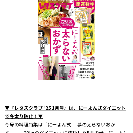
▼『レタスクラブ ’25 1月号』は、にーよん式ダイエット
で冬太り防止！▼
今号の料理特集は「にーよん式 夢の太らないおか
ず」。－20kgのダイエットに成功した5児の母・にーよん