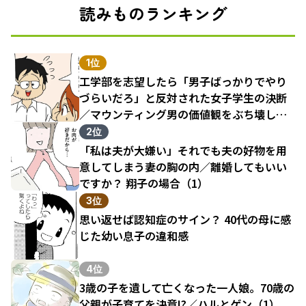
読みものランキング
1位
工学部を志望したら「男子ばっかりでやり
づらいだろ」と反対された女子学生の決断
／マウンティング男の価値観をぶち壊した
結果（1）
2位
「私は夫が大嫌い」それでも夫の好物を用
意してしまう妻の胸の内／離婚してもいい
ですか？ 翔子の場合（1）
3位
思い返せば認知症のサイン？ 40代の母に感
じた幼い息子の違和感
4位
3歳の子を遺して亡くなった一人娘。70歳の
父親が子育てを決意!?／ハルとゲン（1）