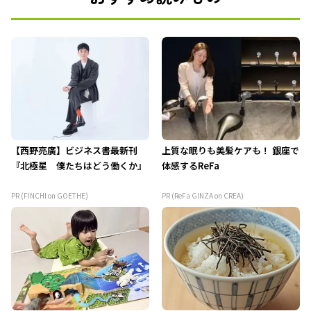
【西野亮廣】ビジネス書最新刊
上質な眠りも美髪ケアも！ 銀座で
『北極星 僕たちはどう働くか』
体感するReFa
PR (FINCHI on GOETHE)
PR (ReFa GINZA on CREA)