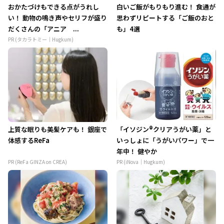
おかたづけもできる点がうれし
白いご飯がもりもり進む！ 食通が
い！ 動物の鳴き声やセリフが盛り
思わずリピートする「ご飯のおと
だくさんの「アニア ...
も」4選
PR (タカラトミー｜Hugkum)
上質な眠りも美髪ケアも！ 銀座で
「イソジン®クリアうがい薬」と
体感するReFa
いっしょに「うがいパワー」で一
年中！ 健やか
PR (ReFa GINZA on CREA)
PR (iNova｜Hugkum)