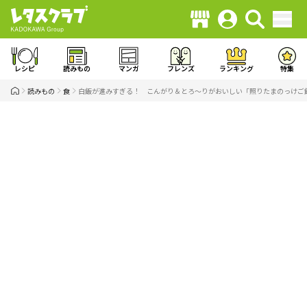
レシピ
読みもの
マンガ
フレンズ
ランキング
特集
読みもの
食
白飯が進みすぎる！ こんがり＆とろ〜りがおいしい「照りたまのっけご