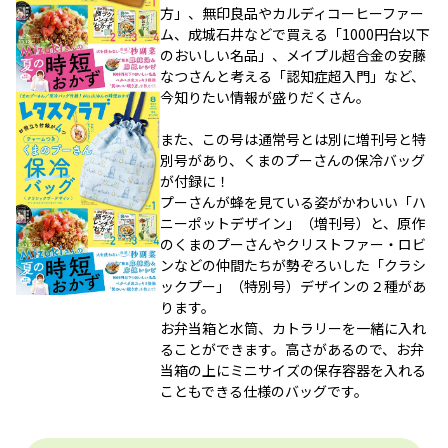
方」、無印良品やカルディコーヒーファー
ム、成城石井などで買える「1000円台以下
のおいしい名品」、メイプル超合金の安藤
なつさんと考える「認知症超入門」など、
今知りたい情報が盛りだくさん。
また、この号は通常号とは別に増刊号と特
別号があり、くまのプーさんの保冷バッグ
が付録に！
プーさんが蜂を見ている姿がかわいい「ハ
ニーポットデザイン」（増刊号）と、原作
のくまのプーさんやクリストファー・ロビ
ンなどの仲間たちが勢ぞろいした「クラシ
ックプー」（特別号）デザインの２種があ
ります。
お弁当箱と水筒、カトラリーを一緒に入れ
ることができます。高さがあるので、お弁
当箱の上にミニサイズの保存容器を入れる
こともできる仕様のバッグです。