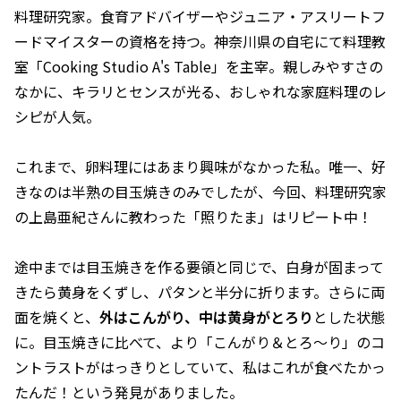
料理研究家。食育アドバイザーやジュニア・アスリートフ
ードマイスターの資格を持つ。神奈川県の自宅にて料理教
室「Cooking Studio A's Table」を主宰。親しみやすさの
なかに、キラリとセンスが光る、おしゃれな家庭料理のレ
シピが人気。
これまで、卵料理にはあまり興味がなかった私。唯一、好
きなのは半熟の目玉焼きのみでしたが、今回、料理研究家
の上島亜紀さんに教わった「照りたま」はリピート中！
途中までは目玉焼きを作る要領と同じで、白身が固まって
きたら黄身をくずし、パタンと半分に折ります。さらに両
面を焼くと、
外はこんがり、中は黄身がとろり
とした状態
に。目玉焼きに比べて、より「こんがり＆とろ〜り」のコ
ントラストがはっきりとしていて、私はこれが食べたかっ
たんだ！という発見がありました。