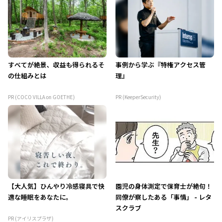
すべてが絶景、収益も得られるそ
事例から学ぶ『特権アクセス管
の仕組みとは
理』
PR (COCO VILLA on GOETHE)
PR (KeeperSecurity)
【大人気】ひんやり冷感寝具で快
園児の身体測定で保育士が絶句！
適な睡眠をあなたに。
同僚が察したある「事情」 - レタ
スクラブ
PR (アイリスプラザ)