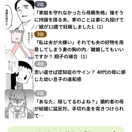
結果（1）
2位
「家庭を守れなかったら母親失格」偉そう
に持論を語る夫。家のことは妻に丸投げで
／娘が12歳で妊娠しました1（1）
3位
「私は夫が大嫌い」それでも夫の好物を用
意してしまう妻の胸の内／離婚してもいい
ですか？ 翔子の場合（1）
4位
思い返せば認知症のサイン？ 40代の母に感
じた幼い息子の違和感
5位
「あなた、隠してるわよね？」婚約者の母
が結婚に猛反対。手切れ金を突きつけられ
て…