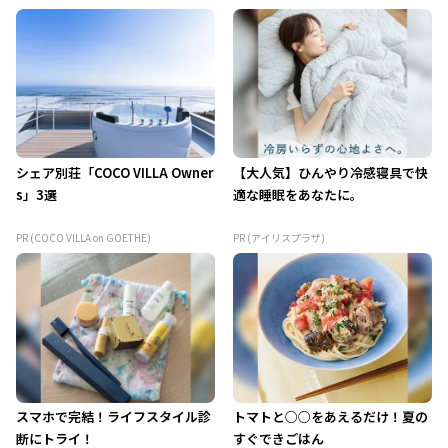
シェア別荘「COCO VILLA Owner
【大人気】ひんやり冷感寝具で快
s」3選
適な睡眠をあなたに。
PR (COCO VILLA on GOETHE)
PR (アイリスプラザ)
スマホで完結！ライフスタイル診
トマトと○○をあえるだけ！夏の
断にトライ！
すぐできごはん