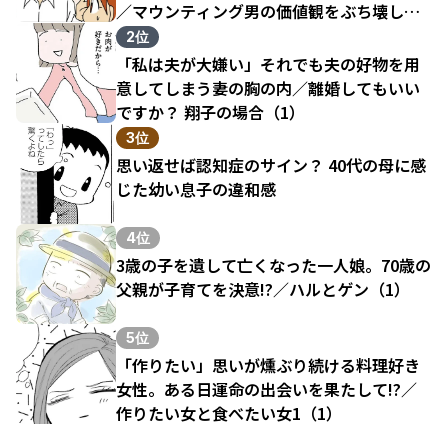
／マウンティング男の価値観をぶち壊した
結果（1）
2位
「私は夫が大嫌い」それでも夫の好物を用
意してしまう妻の胸の内／離婚してもいい
ですか？ 翔子の場合（1）
3位
思い返せば認知症のサイン？ 40代の母に感
じた幼い息子の違和感
4位
3歳の子を遺して亡くなった一人娘。70歳の
父親が子育てを決意!?／ハルとゲン（1）
5位
「作りたい」思いが燻ぶり続ける料理好き
女性。ある日運命の出会いを果たして!?／
作りたい女と食べたい女1（1）