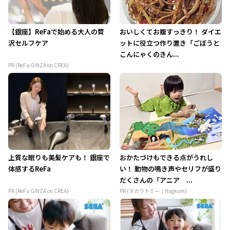
【銀座】ReFaで始める大人の贅
おいしくてお腹すっきり！ ダイエ
沢セルフケア
ットに役立つ作り置き「ごぼうと
こんにゃくのきん...
PR (ReFa GINZA on CREA)
上質な眠りも美髪ケアも！ 銀座で
おかたづけもできる点がうれし
体感するReFa
い！ 動物の鳴き声やセリフが盛り
だくさんの「アニア ...
PR (ReFa GINZA on CREA)
PR (タカラトミー｜Hugkum)