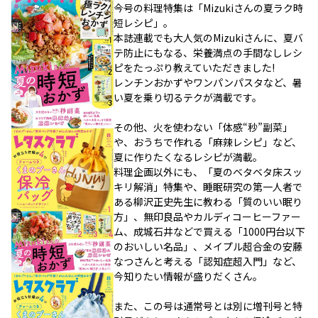
今号の料理特集は「Mizukiさんの夏ラク時
短レシピ」。
本誌連載でも大人気のMizukiさんに、夏バ
テ防止にもなる、栄養満点の手間なしレシ
ピをたっぷり教えていただきました!
レンチンおかずやワンパンパスタなど、暑
い夏を乗り切るテクが満載です。
その他、火を使わない「体感“秒”副菜」
や、おうちで作れる「麻辣レシピ」など、
夏に作りたくなるレシピが満載。
料理企画以外にも、「夏のベタベタ床スッ
キリ解消」特集や、睡眠研究の第一人者で
ある柳沢正史先生に教わる「質のいい眠り
方」、無印良品やカルディコーヒーファー
ム、成城石井などで買える「1000円台以下
のおいしい名品」、メイプル超合金の安藤
なつさんと考える「認知症超入門」など、
今知りたい情報が盛りだくさん。
また、この号は通常号とは別に増刊号と特