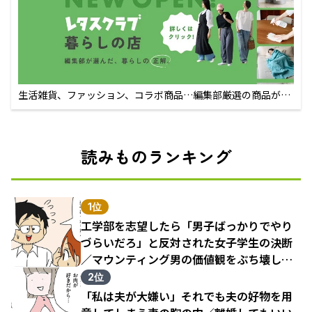
生活雑貨、ファッション、コラボ商品…編集部厳選の商品が買
えるECサイト
読みものランキング
1位
工学部を志望したら「男子ばっかりでやり
づらいだろ」と反対された女子学生の決断
／マウンティング男の価値観をぶち壊した
結果（1）
2位
「私は夫が大嫌い」それでも夫の好物を用