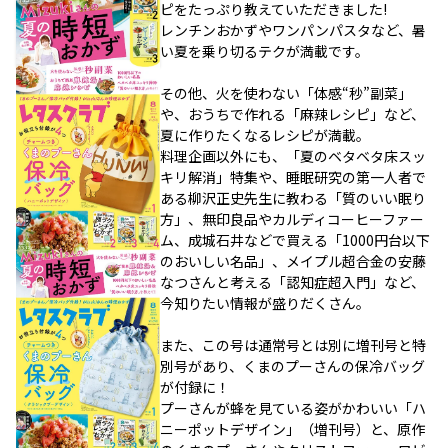
ピをたっぷり教えていただきました!
レンチンおかずやワンパンパスタなど、暑
い夏を乗り切るテクが満載です。
その他、火を使わない「体感“秒”副菜」
や、おうちで作れる「麻辣レシピ」など、
夏に作りたくなるレシピが満載。
料理企画以外にも、「夏のベタベタ床スッ
キリ解消」特集や、睡眠研究の第一人者で
ある柳沢正史先生に教わる「質のいい眠り
方」、無印良品やカルディコーヒーファー
ム、成城石井などで買える「1000円台以下
のおいしい名品」、メイプル超合金の安藤
なつさんと考える「認知症超入門」など、
今知りたい情報が盛りだくさん。
また、この号は通常号とは別に増刊号と特
別号があり、くまのプーさんの保冷バッグ
が付録に！
プーさんが蜂を見ている姿がかわいい「ハ
ニーポットデザイン」（増刊号）と、原作