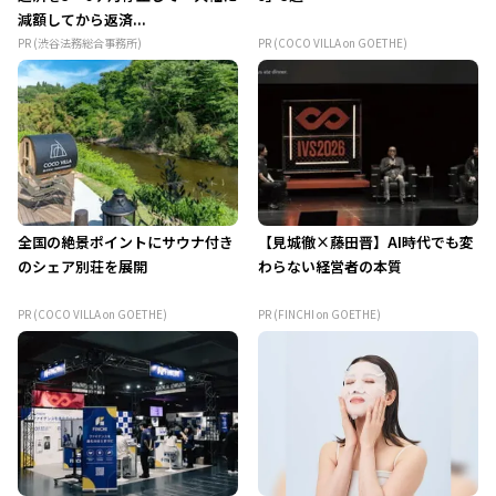
減額してから返済...
PR (渋谷法務総合事務所)
PR (COCO VILLA on GOETHE)
全国の絶景ポイントにサウナ付き
【見城徹×藤田晋】AI時代でも変
のシェア別荘を展開
わらない経営者の本質
PR (COCO VILLA on GOETHE)
PR (FINCHI on GOETHE)