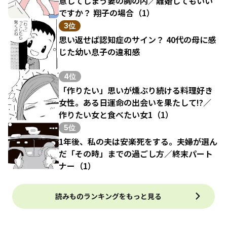
意してしまう妻の胸の内／離婚してもいい
ですか？ 翔子の場合（1）
3位
思い返せば認知症のサイン？ 40代の母に感
じた幼い息子の違和感
4位
「作りたい」思いが燻ぶり続ける料理好き
女性。ある日運命の出会いを果たして!?／
作りたい女と食べたい女1（1）
5位
1年後、私の夫は安楽死をする。夫婦が選ん
だ「その時」までの過ごし方／終末パート
ナー（1）
読みものランキングをもっと見る