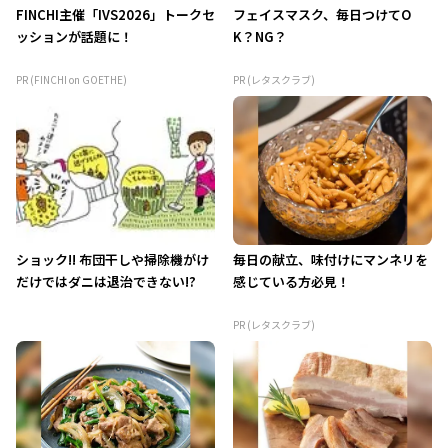
FINCHI主催「IVS2026」トークセ
フェイスマスク、毎日つけてO
ッションが話題に！
K？NG？
PR (FINCHI on GOETHE)
PR (レタスクラブ)
ショック!! 布団干しや掃除機がけ
毎日の献立、味付けにマンネリを
だけではダニは退治できない!?
感じている方必見！
PR (レタスクラブ)