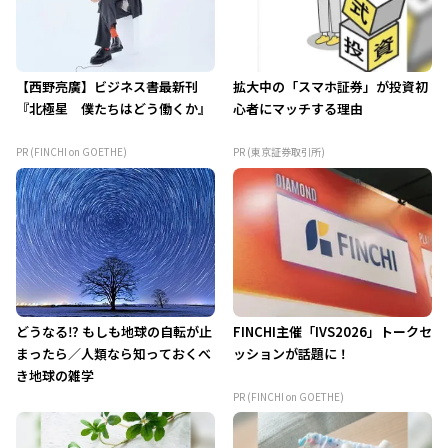
【西野亮廣】ビジネス書最新刊
拡大中の「スマホ証券」が投資初
『北極星 僕たちはどう働くか』
心者にマッチする理由
PR (FINCHI on GOETHE)
PR (東京証券取引所)
どうなる⁉ もしも地球の自転が止
FINCHI主催「IVS2026」トークセ
まったら／人類なら知っておくべ
ッションが話題に！
き地球の雑学
PR (FINCHI on GOETHE)