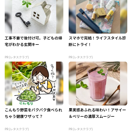
工事不要で後付け可。子どもの帰
スマホで完結！ライフスタイル診
宅がわかる玄関キー
断にトライ！
PR (レタスクラブ)
PR (レタスクラブ)
こんもり野菜をパクパク食べられ
果実感あふれる味わい！アサイー
ちゃう健康ワザって？
＆ベリーの濃厚スムージー
PR (レタスクラブ)
PR (レタスクラブ)