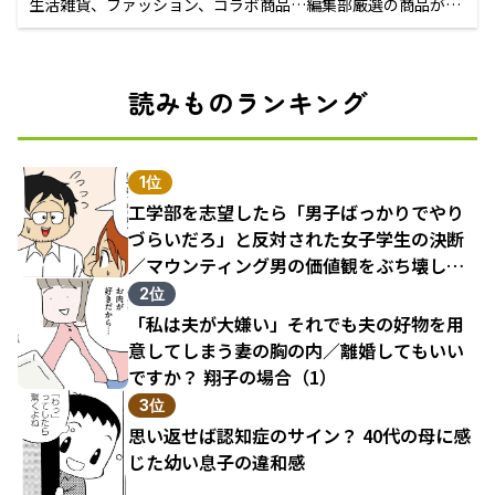
生活雑貨、ファッション、コラボ商品…編集部厳選の商品が買
えるECサイト
読みものランキング
1位
工学部を志望したら「男子ばっかりでやり
づらいだろ」と反対された女子学生の決断
／マウンティング男の価値観をぶち壊した
結果（1）
2位
「私は夫が大嫌い」それでも夫の好物を用
意してしまう妻の胸の内／離婚してもいい
ですか？ 翔子の場合（1）
3位
思い返せば認知症のサイン？ 40代の母に感
じた幼い息子の違和感