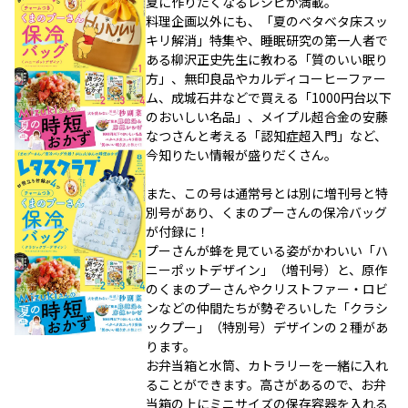
夏に作りたくなるレシピが満載。
料理企画以外にも、「夏のベタベタ床スッ
キリ解消」特集や、睡眠研究の第一人者で
ある柳沢正史先生に教わる「質のいい眠り
方」、無印良品やカルディコーヒーファー
ム、成城石井などで買える「1000円台以下
のおいしい名品」、メイプル超合金の安藤
なつさんと考える「認知症超入門」など、
今知りたい情報が盛りだくさん。
また、この号は通常号とは別に増刊号と特
別号があり、くまのプーさんの保冷バッグ
が付録に！
プーさんが蜂を見ている姿がかわいい「ハ
ニーポットデザイン」（増刊号）と、原作
のくまのプーさんやクリストファー・ロビ
ンなどの仲間たちが勢ぞろいした「クラシ
ックプー」（特別号）デザインの２種があ
ります。
お弁当箱と水筒、カトラリーを一緒に入れ
ることができます。高さがあるので、お弁
当箱の上にミニサイズの保存容器を入れる