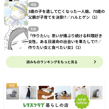
4位
3歳の子を遺して亡くなった一人娘。70歳の
父親が子育てを決意!?／ハルとゲン（1）
5位
「作りたい」思いが燻ぶり続ける料理好き
女性。ある日運命の出会いを果たして!?／
作りたい女と食べたい女1（1）
読みものランキングをもっと見る
注目