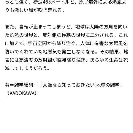
っとも強く、秒速465メートルと、原子爆弾による爆風よ
りも激しい風が吹き荒れる。
また、自転が止まってしまうと、地球は太陽の方角を向い
た灼熱の世界と、反対側の極寒の世界に二分される。これ
に加えて、宇宙空間から降り注ぐ、人体に有害な太陽風を
防いでくれていた地磁気も発生しなくなる。その結果、地
表には高濃度の放射線が直接降り注ぎ、あらゆる生命は死
滅してしまうだろう。
著＝雑学総研／「人類なら知っておきたい 地球の雑学」
（KADOKAWA）