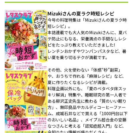
Mizukiさんの夏ラク時短レシピ
今号の料理特集は「Mizukiさんの夏ラク時
短レシピ」。
本誌連載でも大人気のMizukiさんに、夏バ
テ防止にもなる、栄養満点の手間なしレシ
ピをたっぷり教えていただきました!
レンチンおかずやワンパンパスタなど、暑
い夏を乗り切るテクが満載です。
その他、火を使わない「体感“秒”副菜」
や、おうちで作れる「麻辣レシピ」など、
夏に作りたくなるレシピが満載。
料理企画以外にも、「夏のベタベタ床スッ
キリ解消」特集や、睡眠研究の第一人者で
ある柳沢正史先生に教わる「質のいい眠り
方」、無印良品やカルディコーヒーファー
ム、成城石井などで買える「1000円台以下
のおいしい名品」、メイプル超合金の安藤
なつさんと考える「認知症超入門」など、
今知りたい情報が盛りだくさん。