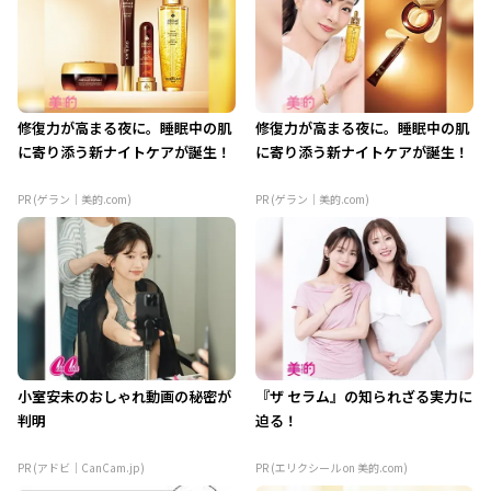
修復力が高まる夜に。睡眠中の肌
修復力が高まる夜に。睡眠中の肌
に寄り添う新ナイトケアが誕生！
に寄り添う新ナイトケアが誕生！
PR (ゲラン｜美的.com)
PR (ゲラン｜美的.com)
小室安未のおしゃれ動画の秘密が
『ザ セラム』の知られざる実力に
判明
迫る！
PR (アドビ｜CanCam.jp)
PR (エリクシール on 美的.com)