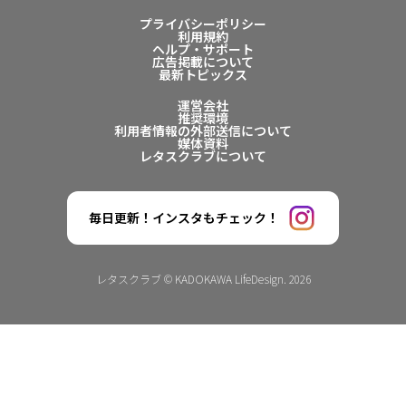
プライバシーポリシー
利用規約
ヘルプ・サポート
広告掲載について
最新トピックス
運営会社
推奨環境
利用者情報の外部送信について
媒体資料
レタスクラブについて
毎日更新！インスタもチェック！
レタスクラブ © KADOKAWA LifeDesign. 2026