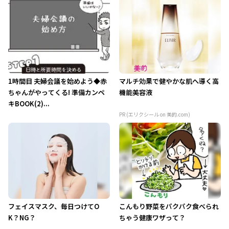
1時間目 夫婦会議を始めよう◆赤
マルチ効果で健やかな肌へ導く高
ちゃんがやってくる! 準備カンペ
機能美容液
キBOOK(2)...
PR (エリクシール on 美的.com)
フェイスマスク、毎日つけてO
こんもり野菜をパクパク食べられ
K？NG？
ちゃう健康ワザって？