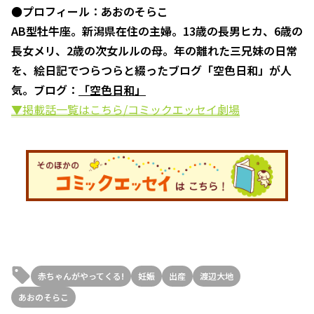
●プロフィール：あおのそらこ
AB型牡牛座。新潟県在住の主婦。13歳の長男ヒカ、6歳の
長女メリ、2歳の次女ルルの母。年の離れた三兄妹の日常
を、絵日記でつらつらと綴ったブログ「空色日和」が人
気。ブログ：
「空色日和」
▼掲載話一覧はこちら/コミックエッセイ劇場
赤ちゃんがやってくる!
妊娠
出産
渡辺大地
あおのそらこ