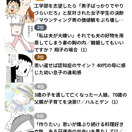
工学部を志望したら「男子ばっかりでやり
づらいだろ」と反対された女子学生の決断
／マウンティング男の価値観をぶち壊した
結果（1）
2位
「私は夫が大嫌い」それでも夫の好物を用
意してしまう妻の胸の内／離婚してもいい
ですか？ 翔子の場合（1）
3位
思い返せば認知症のサイン？ 40代の母に感
じた幼い息子の違和感
4位
3歳の子を遺して亡くなった一人娘。70歳の
父親が子育てを決意!?／ハルとゲン（1）
5位
「作りたい」思いが燻ぶり続ける料理好き
女性。ある日運命の出会いを果たして!?／