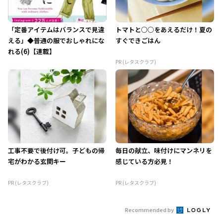
「定番アイテムはバランスで見違
トマトと○○をあえるだけ！夏の
える」◆普通の服でおしゃれにな
すぐできごはん
れる(6)【連載】
PR (レタスクラブ)
工事不要で後付け可。子どもの帰
毎日の献立、味付けにマンネリを
宅がわかる玄関キー
感じている方必見！
PR (レタスクラブ)
PR (レタスクラブ)
Recommended by