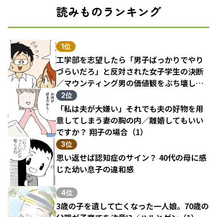
読みものランキング
1位
工学部を志望したら「男子ばっかりでやり
づらいだろ」と反対された女子学生の決断
／マウンティング男の価値観をぶち壊した
結果（1）
2位
「私は夫が大嫌い」それでも夫の好物を用
意してしまう妻の胸の内／離婚してもいい
ですか？ 翔子の場合（1）
3位
思い返せば認知症のサイン？ 40代の母に感
じた幼い息子の違和感
4位
3歳の子を遺して亡くなった一人娘。70歳の