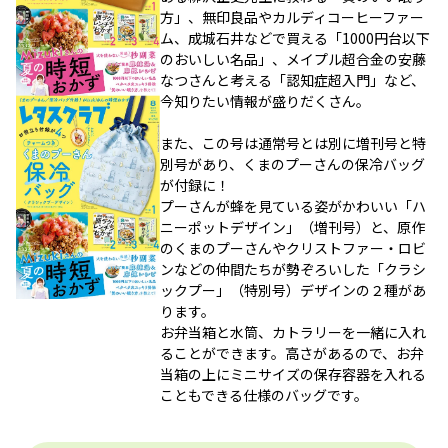
方」、無印良品やカルディコーヒーファー
ム、成城石井などで買える「1000円台以下
のおいしい名品」、メイプル超合金の安藤
なつさんと考える「認知症超入門」など、
今知りたい情報が盛りだくさん。
また、この号は通常号とは別に増刊号と特
別号があり、くまのプーさんの保冷バッグ
が付録に！
プーさんが蜂を見ている姿がかわいい「ハ
ニーポットデザイン」（増刊号）と、原作
のくまのプーさんやクリストファー・ロビ
ンなどの仲間たちが勢ぞろいした「クラシ
ックプー」（特別号）デザインの２種があ
ります。
お弁当箱と水筒、カトラリーを一緒に入れ
ることができます。高さがあるので、お弁
当箱の上にミニサイズの保存容器を入れる
こともできる仕様のバッグです。