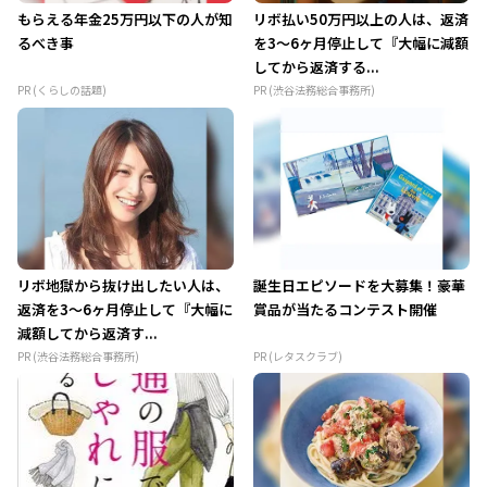
もらえる年金25万円以下の人が知
リボ払い50万円以上の人は、返済
るべき事
を3～6ヶ月停止して『大幅に減額
してから返済する...
PR (くらしの話題)
PR (渋谷法務総合事務所)
リボ地獄から抜け出したい人は、
誕生日エピソードを大募集！豪華
返済を3～6ヶ月停止して『大幅に
賞品が当たるコンテスト開催
減額してから返済す...
PR (渋谷法務総合事務所)
PR (レタスクラブ)