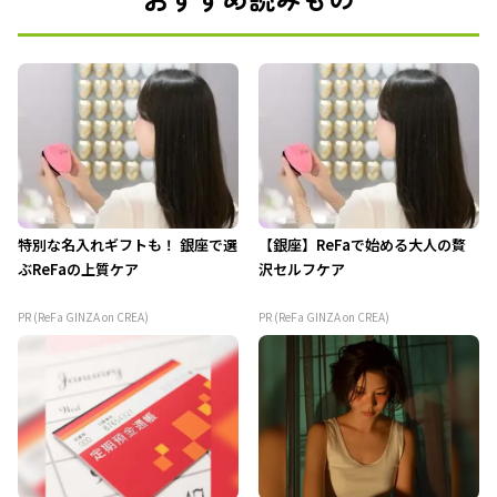
特別な名入れギフトも！ 銀座で選
【銀座】ReFaで始める大人の贅
ぶReFaの上質ケア
沢セルフケア
PR (ReFa GINZA on CREA)
PR (ReFa GINZA on CREA)